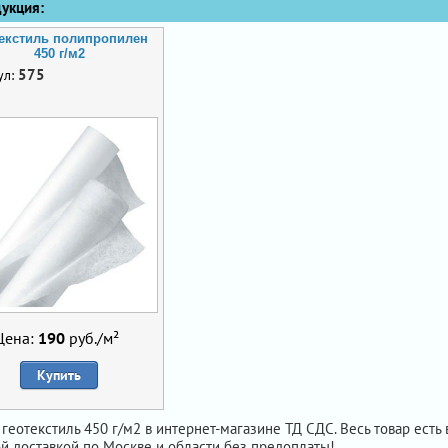
кция:
текстиль полипропилен
450 г/м2
575
ул:
Цена:
190
руб./м²
Купить
 геотекстиль 450 г/м2 в интернет-магазине ТД СДС. Весь товар есть 
й доставкой по Москве и области без предоплаты!