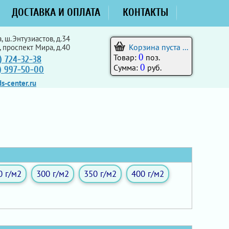
ДОСТАВКА И ОПЛАТА
КОНТАКТЫ
, ш.Энтузиастов, д.34
Корзина пуста ...
, проспект Мира, д.40
0
Товар:
поз.
) 724-32-38
0
Сумма:
руб.
5) 997-50-00
s-center.ru
0 г/м2
300 г/м2
350 г/м2
400 г/м2