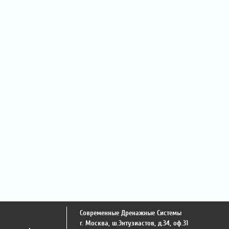
Современные Дренажные Системы
г. Москва
,
ш.Энтузиастов, д.34, оф.31