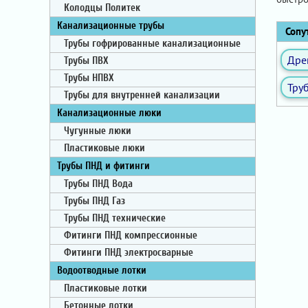
Колодцы Политек
Канализационные трубы
Сопут
Трубы гофрированные канализационные
Дре
Трубы ПВХ
Трубы НПВХ
Тру
Трубы для внутренней канализации
Канализационные люки
Чугунные люки
Пластиковые люки
Трубы ПНД и фитинги
Трубы ПНД Вода
Трубы ПНД Газ
Трубы ПНД технические
Фитинги ПНД компрессионные
Фитинги ПНД электросварные
Водоотводные лотки
Пластиковые лотки
Бетонные лотки