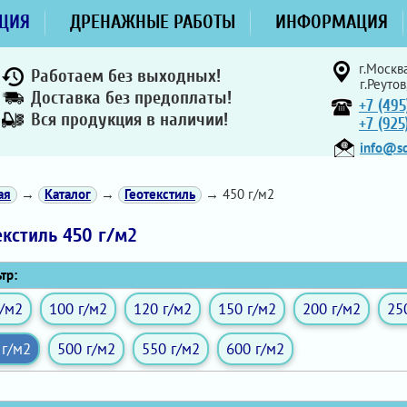
ЦИЯ
ДРЕНАЖНЫЕ РАБОТЫ
ИНФОРМАЦИЯ
г.Москва
Работаем без выходных!
г.Реутов
Доставка без предоплаты!
+7 (495
Вся продукция в наличии!
+7 (92
info@sd
ая
→
Каталог
→
Геотекстиль
→ 450 г/м2
екстиль 450 г/м2
тр:
г/м2
100 г/м2
120 г/м2
150 г/м2
200 г/м2
25
 г/м2
500 г/м2
550 г/м2
600 г/м2