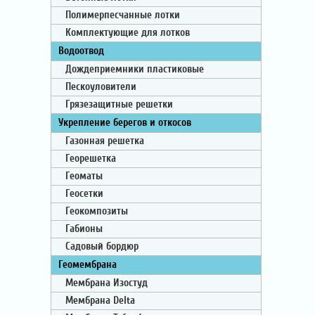
Полимерпесчанные лотки
Комплектующие для лотков
Водоотвод
Дождеприемники пластиковые
Пескоуловители
Грязезащитные решетки
Укрепление берегов и откосов
Газонная решетка
Георешетка
Геоматы
Геосетки
Геокомпозиты
Габионы
Садовый бордюр
Геомембрана
Мембрана Изостуд
Мембрана Delta