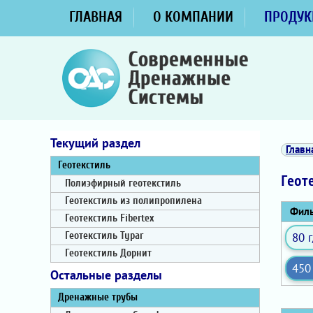
ГЛАВНАЯ
О КОМПАНИИ
ПРОДУК
Текущий раздел
Главн
Геотекстиль
Геот
Полиэфирный геотекстиль
Геотекстиль из полипропилена
Филь
Геотекстиль Fibertex
80 
Геотекстиль Typar
Геотекстиль Дорнит
450
Остальные разделы
Дренажные трубы