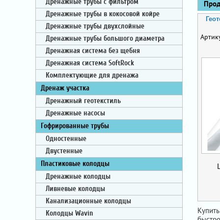
Дренажные трубы с фильтром
Проду
Дренажные трубы в кокосовой койре
Гео
Дренажные трубы двухслойные
Артик
Дренажные трубы большого диаметра
Дренажная система без щебня
Дренажная система SoftRock
Комплектующие для дренажа
Дренаж участка
Дренажный геотекстиль
Дренажные насосы
Гофрированные трубы
Одностенные
Двустенные
Пластиковые колодцы
Дренажные колодцы
Ливневые колодцы
Канализационные колодцы
Купить
Колодцы Wavin
быстро