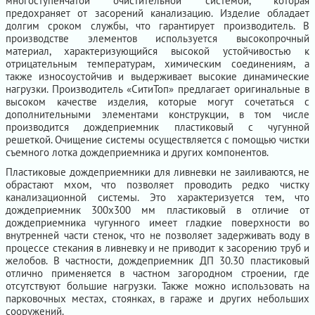
многоступенчатой очистительной системой, которая
предохраняет от засорений канализацию. Изделие обладает
долгим сроком службы, что гарантирует производитель. В
производстве элементов используется высокопрочный
материал, характеризующийся высокой устойчивостью к
отрицательным температурам, химическим соединениям, а
также износоустойчив и выдерживает высокие динамические
нагрузки. Производитель «СитиТоп» предлагает оригинальные в
высоком качестве изделия, которые могут сочетаться с
дополнительными элементами конструкции, в том числе
производится дождеприемник пластиковый с чугунной
решеткой. Очищение системы осуществляется с помощью чистки
съемного лотка дождеприемника и других компонентов.
Пластиковые дождеприемники для ливневки не заиливаются, не
обрастают мхом, что позволяет проводить редко чистку
канализационной системы. Это характеризуется тем, что
дождеприемник 300х300 мм пластиковый в отличие от
дождеприемника чугунного имеет гладкие поверхности во
внутренней части стенок, что не позволяет задерживать воду в
процессе стекания в ливневку и не приводит к засорению труб и
желобов. В частности, дождеприемник ДП 30.30 пластиковый
отлично применяется в частном загородном строении, где
отсутствуют большие нагрузки. Также можно использовать на
парковочных местах, стоянках, в гараже и других небольших
сооружений.