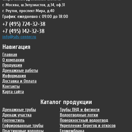
г. Москва
,
ш.Энтузиастов, д.34, оф.31
г. Реутов
,
проспект Мира, д.40
График: ежедневно с 09:00 до 18:00
+7 (495) 724-32-38
+7 (495) 142-32-38
info@sds-center.ru
Навигация
Главная
О компании
Продукция
Дренажные работы
Информация
Доставка и Оплата
Контакты
Карта сайта
Каталог продукции
Дренажные трубы
Трубы ПНД и фитинги
Дренаж участка
Водоотводные лотки
Геотекстиль
Поверхностный водоотвод
Гофрированные трубы
Укрепление берегов и откосов
Пластиковые колодцы
Геомембрана