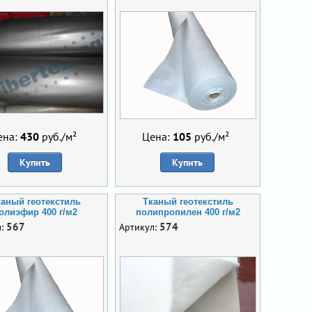
ена:
430
руб./м²
Цена:
105
руб./м²
Купить
Купить
каный геотекстиль
Тканый геотекстиль
олиэфир 400 г/м2
полипропилен 400 г/м2
567
574
л:
Артикул: