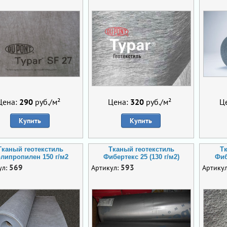
Цена:
290
руб./м²
Цена:
320
руб./м²
Ц
Купить
Купить
Тканый геотекстиль
Тканый геотекстиль
Т
липропилен 150 г/м2
Фибертекс 25 (130 г/м2)
Фиб
569
593
ул:
Артикул:
Артику