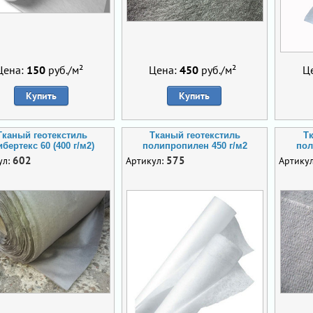
Цена:
150
руб./м²
Цена:
450
руб./м²
Ц
Купить
Купить
Тканый геотекстиль
Тканый геотекстиль
Т
бертекс 60 (400 г/м2)
полипропилен 450 г/м2
пол
602
575
ул:
Артикул:
Артику