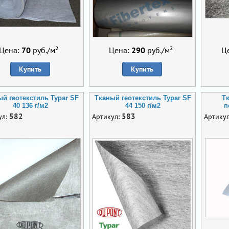
Цена:
70
руб./м²
Цена:
290
руб./м²
Ц
Купить
Купить
ый геотекстиль Typar SF
Тканый геотекстиль Typar SF
Т
40 136 г/м2
44 150 г/м2
п
582
583
ул:
Артикул:
Артику