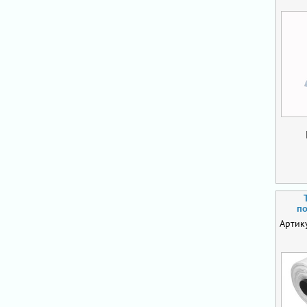
по
Артик