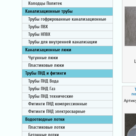
Колодцы Политек
Канализационные трубы
Трубы гофрированные канализационные
Трубы ПВХ
Трубы НПВХ
Трубы для внутренней канализации
Канализационные люки
Чугунные люки
Пластиковые люки
Трубы ПНД и фитинги
Трубы ПНД Вода
Трубы ПНД Газ
по
Трубы ПНД технические
Артик
Фитинги ПНД компрессионные
Фитинги ПНД электросварные
Водоотводные лотки
Пластиковые лотки
Бетонные лотки