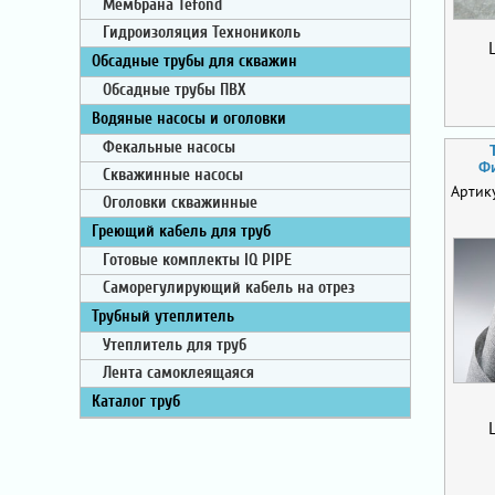
Мембрана Tefond
Гидроизоляция Технониколь
Обсадные трубы для скважин
Обсадные трубы ПВХ
Водяные насосы и оголовки
Фекальные насосы
Фи
Скважинные насосы
Артик
Оголовки скважинные
Греющий кабель для труб
Готовые комплекты IQ PIPE
Саморегулирующий кабель на отрез
Трубный утеплитель
Утеплитель для труб
Лента самоклеящаяся
Каталог труб