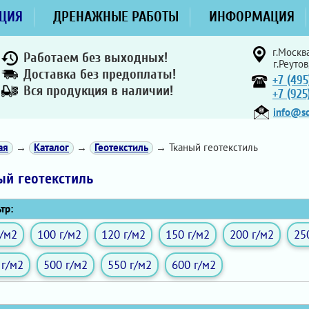
ЦИЯ
ДРЕНАЖНЫЕ РАБОТЫ
ИНФОРМАЦИЯ
г.Москва
Работаем без выходных!
г.Реутов
Доставка без предоплаты!
+7 (495
Вся продукция в наличии!
+7 (92
info@sd
ая
→
Каталог
→
Геотекстиль
→ Тканый геотекстиль
ый геотекстиль
тр:
г/м2
100 г/м2
120 г/м2
150 г/м2
200 г/м2
25
 г/м2
500 г/м2
550 г/м2
600 г/м2