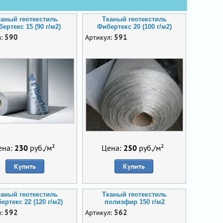
каный геотекстиль
Тканый геотекстиль
ертекс 15 (90 г/м2)
Фибертекс 20 (100 г/м2)
590
591
л:
Артикул:
ена:
230
руб./м²
Цена:
250
руб./м²
Купить
Купить
каный геотекстиль
Тканый геотекстиль
ертекс 22 (120 г/м2)
полиэфир 150 г/м2
592
562
л:
Артикул: