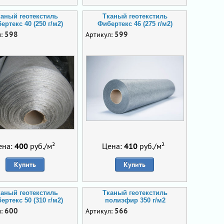
каный геотекстиль
Тканый геотекстиль
ертекс 40 (250 г/м2)
Фибертекс 46 (275 г/м2)
598
599
л:
Артикул:
ена:
400
руб./м²
Цена:
410
руб./м²
Купить
Купить
каный геотекстиль
Тканый геотекстиль
ертекс 50 (310 г/м2)
полиэфир 350 г/м2
600
566
л:
Артикул: