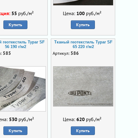
кция:
55
руб./м²
Цена:
100
руб./м²
Купить
Купить
 геотекстиль Typar SF
Тканый геотекстиль Typar SF
56 190 г/м2
65 220 г/м2
585
586
л:
Артикул:
ена:
530
руб./м²
Цена:
620
руб./м²
Купить
Купить