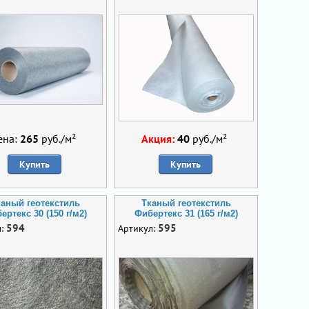
ена:
265
руб./м²
Акция:
40
руб./м²
Купить
Купить
каный геотекстиль
Тканый геотекстиль
ертекс 30 (150 г/м2)
Фибертекс 31 (165 г/м2)
594
595
л:
Артикул: