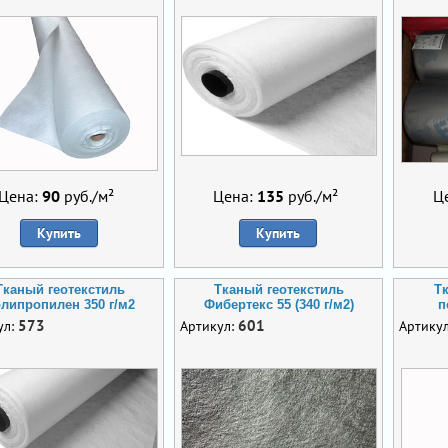
Цена:
90
руб./м²
Цена:
135
руб./м²
Ц
Купить
Купить
Тканый геотекстиль
Тканый геотекстиль
Т
липропилен 350 г/м2
Фибертекс 55 (340 г/м2)
п
573
601
ул:
Артикул:
Артику