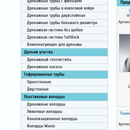
Дренажные трубы с фильтром
Проду
Дренажные трубы в кокосовой койре
Дренажные трубы двухслойные
Ф
Артик
Дренажные трубы большого диаметра
Дренажная система без щебня
Дренажная система SoftRock
Комплектующие для дренажа
Дренаж участка
Дренажный геотекстиль
Дренажные насосы
Гофрированные трубы
Одностенные
Двустенные
Пластиковые колодцы
Дренажные колодцы
Ливневые колодцы
Ткан
Канализационные колодцы
Артик
Колодцы Wavin