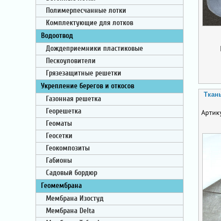
Полимерпесчанные лотки
Комплектующие для лотков
Водоотвод
Дождеприемники пластиковые
Пескоуловители
Грязезащитные решетки
Укрепление берегов и откосов
Ткан
Газонная решетка
Георешетка
Артик
Геоматы
Геосетки
Геокомпозиты
Габионы
Садовый бордюр
Геомембрана
Мембрана Изостуд
Мембрана Delta