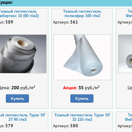
кция:
Тканый геотекстиль
Тканый геотекстиль
Т
ибертекс 10 (80 г/м2)
полиэфир 100 г/м2
Фиб
589
561
ул:
Артикул:
Артику
Цена:
200
руб./м²
Акция:
35
руб./м²
Ц
Купить
Купить
ый геотекстиль Typar SF
Тканый геотекстиль Typar SF
Т
27 90 г/м2
32 110 г/м2
Фиб
579
580
ул:
Артикул:
Артику