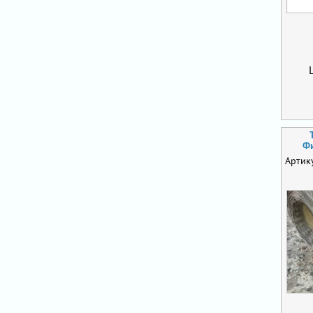
Фи
Артик