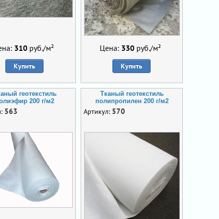
ена:
310
руб./м²
Цена:
330
руб./м²
Купить
Купить
каный геотекстиль
Тканый геотекстиль
олиэфир 200 г/м2
полипропилен 200 г/м2
563
570
л:
Артикул: