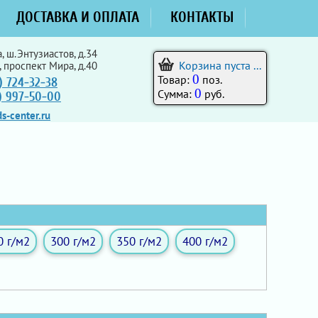
ДОСТАВКА И ОПЛАТА
КОНТАКТЫ
, ш.Энтузиастов, д.34
Корзина пуста ...
, проспект Мира, д.40
0
Товар:
поз.
) 724-32-38
0
Сумма:
руб.
5) 997-50-00
s-center.ru
0 г/м2
300 г/м2
350 г/м2
400 г/м2