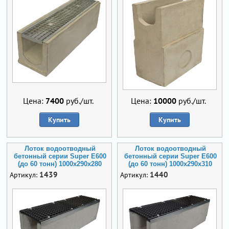
Цена:
7400
руб./шт.
Цена:
10000
руб./шт.
Купить
Купить
Лоток водоотводный
Лоток водоотводный
бетонный серии Super Е600
бетонный серии Super Е600
(до 60 тонн) 1000x290x280
(до 60 тонн) 1000x290x310
1439
1440
Артикул:
Артикул: