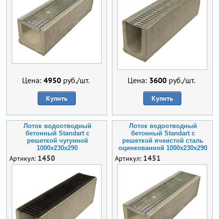
Цена:
4950
руб./шт.
Цена:
3600
руб./шт.
Купить
Купить
Лоток водоотводный
Лоток водоотводный
бетонный Standart с
бетонный Standart с
решеткой чугунной
решеткой ячеистой сталь
1000x230x290
оцинкованной 1000x230x290
1450
1451
Артикул:
Артикул: