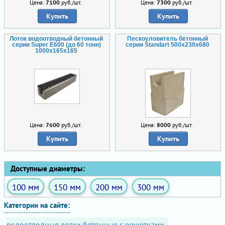
Цена:
7100
руб./шт.
Цена:
7300
руб./шт.
Купить
Купить
Лоток водоотводный бетонный
Пескоуловитель бетонный
серии Super Е600 (до 60 тонн)
серии Standart 500x230x680
1000x165x165
Цена:
7600
руб./шт.
Цена:
8000
руб./шт.
Купить
Купить
Доступные диаметры:
100 мм
150 мм
200 мм
300 мм
Категории на сайте:
водоотводные лотки бетонные с решетками