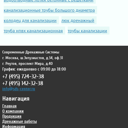
канализационные трубы большого диаметра
колодец для канализации
люк дренажный
труба нпвх канализационная
трубы канализации
Современные Дренажные Системы
г. Москва
,
ш.Энтузиастов, д.34, оф.31
г. Реутов
,
проспект Мира, д.40
График: ежедневно с 09:00 до 18:00
+7 (495) 724-32-38
+7 (495) 142-32-38
info@sds-center.ru
Навигация
Главная
О компании
Продукция
Дренажные работы
Информация