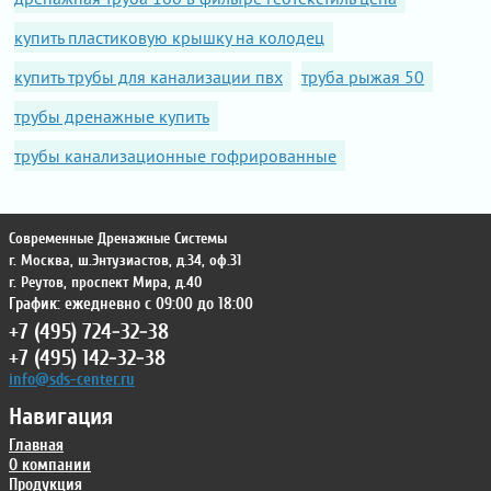
купить пластиковую крышку на колодец
купить трубы для канализации пвх
труба рыжая 50
трубы дренажные купить
трубы канализационные гофрированные
Современные Дренажные Системы
г. Москва
,
ш.Энтузиастов, д.34, оф.31
г. Реутов
,
проспект Мира, д.40
График: ежедневно с 09:00 до 18:00
+7 (495) 724-32-38
+7 (495) 142-32-38
info@sds-center.ru
Навигация
Главная
О компании
Продукция