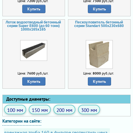
Цена:
7200
руб./шт.
Цена:
7300
руб./шт.
Купить
Купить
Лоток водоотводный бетонный
Пескоуловитель бетонный
серии Super Е600 (до 60 тонн)
серии Standart 500x230x680
1000x165x165
Цена:
7600
руб./шт.
Цена:
8000
руб./шт.
Купить
Купить
Доступные диаметры:
100 мм
150 мм
200 мм
300 мм
Категории на сайте:
дренажная труба 160 в фильтре геотекстиль цена