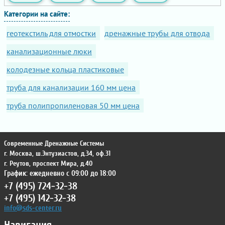
Категории на сайте:
геотекстиль для отмостки
дренажные трубы для отвода
канализационные люки
колодезные кольца пластиковые
труба для канализации 160 мм цена
труба полипропиленовая 50 мм цена
Современные Дренажные Системы
г. Москва
,
ш.Энтузиастов, д.34, оф.31
г. Реутов
,
проспект Мира, д.40
График: ежедневно с 09:00 до 18:00
+7 (495) 724-32-38
+7 (495) 142-32-38
info@sds-center.ru