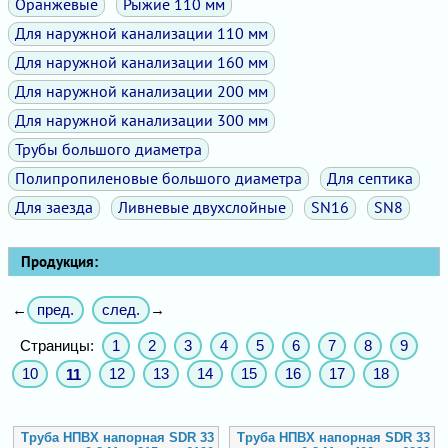
Оранжевые
Рыжие 110 мм
Для наружной канализации 110 мм
Для наружной канализации 160 мм
Для наружной канализации 200 мм
Для наружной канализации 300 мм
Трубы большого диаметра
Полипропиленовые большого диаметра
Для септика
Для заезда
Ливневые двухслойные
SN16
SN8
Продукция:
пред.
след.
←
→
Страницы:
1
2
3
4
5
6
7
8
9
10
12
13
14
15
16
17
18
11
Труба НПВХ напорная SDR 33
Труба НПВХ напорная SDR 33