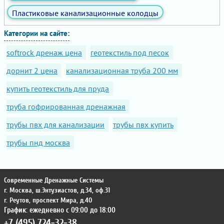
Пластиковые канализационные колодцы
Категории на сайте:
softrock дренаж цена
геотекстиль под песок
дорнит 2 цена
канализационная труба 200 мм
купить геотекстиль для пруда
труба гофрированная дренажная
трубы пвх для канализации
трубы пвх купить
трубы пнд москва
Современные Дренажные Системы
г. Москва
,
ш.Энтузиастов, д.34, оф.31
г. Реутов
,
проспект Мира, д.40
График: ежедневно с 09:00 до 18:00
+7 (495) 724-32-38