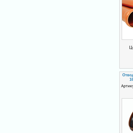
Ц
Отво
1
Артик