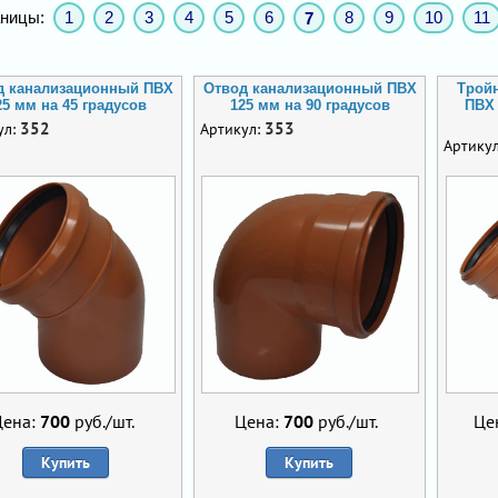
ницы:
1
2
3
4
5
6
8
9
10
11
7
д канализационный ПВХ
Отвод канализационный ПВХ
Трой
25 мм на 45 градусов
125 мм на 90 градусов
ПВХ 
352
353
ул:
Артикул:
Артику
Цена:
700
руб./шт.
Цена:
700
руб./шт.
Це
Купить
Купить