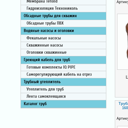
Мембрана Tefond
Артик
Гидроизоляция Технониколь
Обсадные трубы для скважин
Обсадные трубы ПВХ
Водяные насосы и оголовки
Фекальные насосы
Скважинные насосы
Оголовки скважинные
Греющий кабель для труб
Готовые комплекты IQ PIPE
Саморегулирующий кабель на отрез
Трубный утеплитель
Утеплитель для труб
Лента самоклеящаяся
Труб
Каталог труб
160
Артик