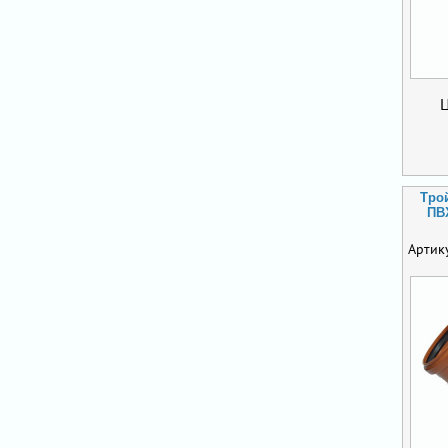
Тро
ПВХ
Артик