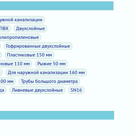
ужной канализации
ПВХ
Двухслойные
олипропиленовые
Гофрированные двухслойные
Пластиковые 150 мм
новые 110 мм
Рыжие 50 мм
м
Для наружной канализации 160 мм
300 мм
Трубы большого диаметра
да
Ливневые двухслойные
SN16