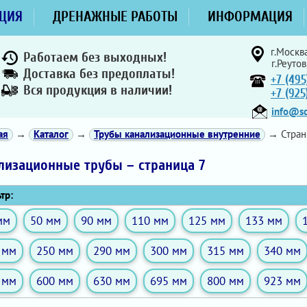
ЦИЯ
ДРЕНАЖНЫЕ РАБОТЫ
ИНФОРМАЦИЯ
г.Москва
Работаем без выходных!
г.Реутов
Доставка без предоплаты!
+7 (495
Вся продукция в наличии!
+7 (92
info@sd
ая
→
Каталог
→
Трубы канализационные внутренние
→ Стран
лизационные трубы – страница 7
тр:
мм
50 мм
90 мм
110 мм
125 мм
133 мм
 мм
250 мм
290 мм
300 мм
315 мм
340 мм
 мм
600 мм
630 мм
695 мм
800 мм
923 мм