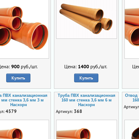
Цена:
900
руб./шт.
Цена:
1400
руб./шт.
Це
Купить
Купить
а ПВХ канализационная
Труба ПВХ канализационная
Отвод
 мм стенка 3,6 мм 3 м
160 мм стенка 3,6 мм 6 м
160
Насхорн
Насхорн
Артику
4579
368
ул:
Артикул: