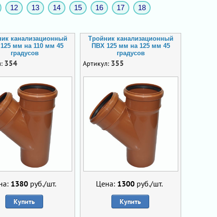
12
13
14
15
16
17
18
ник канализационный
Тройник канализационный
125 мм на 110 мм 45
ПВХ 125 мм на 125 мм 45
градусов
градусов
354
355
л:
Артикул:
на:
1380
руб./шт.
Цена:
1300
руб./шт.
Купить
Купить