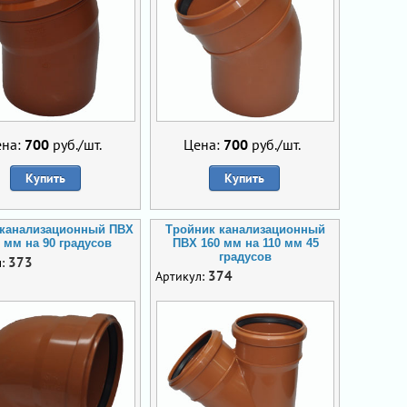
ена:
700
руб./шт.
Цена:
700
руб./шт.
Купить
Купить
 канализационный ПВХ
Тройник канализационный
 мм на 90 градусов
ПВХ 160 мм на 110 мм 45
градусов
373
л:
374
Артикул: