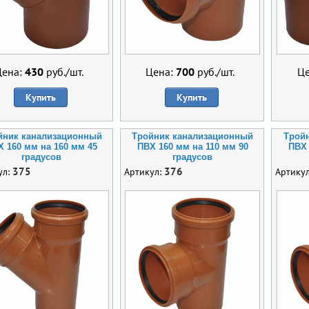
Цена:
430
руб./шт.
Цена:
700
руб./шт.
Ц
Купить
Купить
йник канализационный
Тройник канализационный
Трой
 160 мм на 160 мм 45
ПВХ 160 мм на 110 мм 90
ПВХ 
градусов
градусов
375
376
ул:
Артикул:
Артику