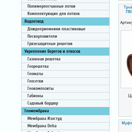
Полимерпесчанные лотки
Тро
ПВ
Комплектующие для лотков
Водоотвод
Артик
Дождеприемники пластиковые
Пескоуловители
Грязезащитные решетки
Укрепление берегов и откосов
Газонная решетка
Георешетка
Геоматы
Геосетки
Геокомпозиты
Ц
Габионы
Садовый бордюр
Геомембрана
Мембрана Изостуд
Муфт
Мембрана Delta