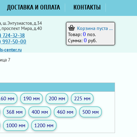
ДОСТАВКА И ОПЛАТА
КОНТАКТЫ
, ш.Энтузиастов, д.34
Корзина пуста ...
, проспект Мира, д.40
0
Товар:
поз.
) 724-32-38
0
Сумма:
руб.
5) 997-50-00
s-center.ru
ица 7
160 мм
190 мм
200 мм
225 мм
368 мм
400 мм
460 мм
500 мм
1000 мм
1200 мм