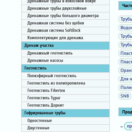
Дренажные трубы в кокосовой койре
Часто
Дренажные трубы двухслойные
Дренажные трубы большого диаметра
Труб
Дренажная система без щебня
Водо
Дренажная система SoftRock
Труб
Комплектующие для дренажа
Труб
Дренаж участка
Плас
Дренажный геотекстиль
Дренажные насосы
Плас
Геотекстиль
Оран
Полиэфирный геотекстиль
Для 
Геотекстиль из полипропилена
Поли
Геотекстиль Fibertex
SN8
Геотекстиль Typar
Геотекстиль Дорнит
Проду
Гофрированные трубы
Одностенные
пр
←
Двустенные