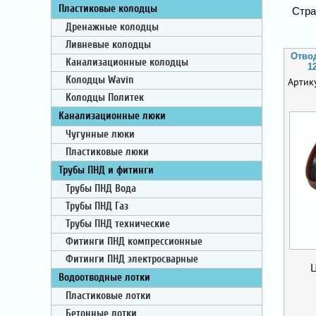
Пластиковые колодцы
Стра
Дренажные колодцы
Ливневые колодцы
Отво
Канализационные колодцы
1
Колодцы Wavin
Артик
Колодцы Политек
Канализационные люки
Чугунные люки
Пластиковые люки
Трубы ПНД и фитинги
Трубы ПНД Вода
Трубы ПНД Газ
Трубы ПНД технические
Фитинги ПНД компрессионные
Фитинги ПНД электросварные
Водоотводные лотки
Пластиковые лотки
Бетонные лотки