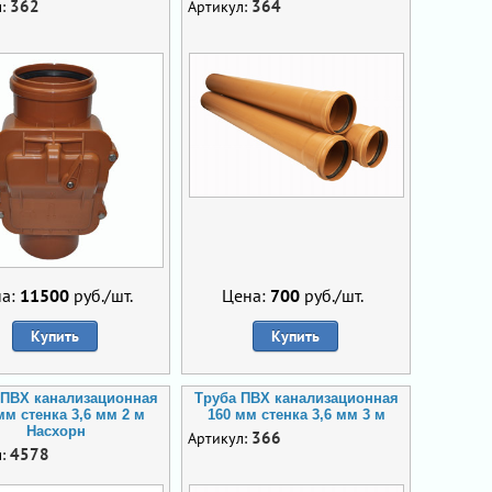
362
364
л:
Артикул:
на:
11500
руб./шт.
Цена:
700
руб./шт.
Купить
Купить
 ПВХ канализационная
Труба ПВХ канализационная
мм стенка 3,6 мм 2 м
160 мм стенка 3,6 мм 3 м
Насхорн
366
Артикул:
4578
л: