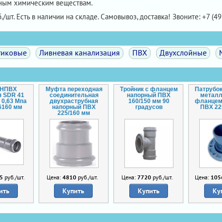
ичным химическим веществам.
./шт. Есть в наличии на складе. Самовывоз, доставка! Звоните: +7 (49
тиковые
Ливневая канализация
ПВХ
Двухслойные
 НПВХ
Муфта переходная
Тройник с фланцем
Патрубок
я SDR 41
соединительная
напорный ПВХ
метал
 0,63 Мпа
двухраструбная
160/150 мм 90
фланцем
6160 мм
напорный ПВХ
градусов
ПВХ 22
225/160 мм
5
руб./шт.
Цена:
4810
руб./шт.
Цена:
7720
руб./шт.
Цена:
105
ить
Купить
Купить
Ку