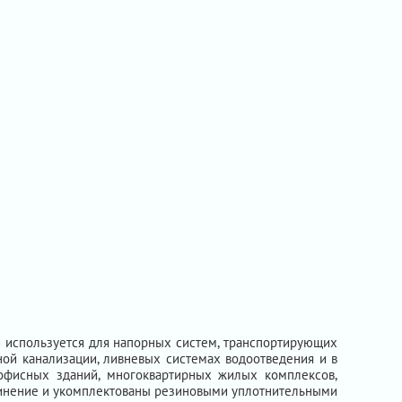
и используется для напорных систем, транспортирующих
ной канализации, ливневых системах водоотведения и в
 офисных зданий, многоквартирных жилых комплексов,
единение и укомплектованы резиновыми уплотнительными