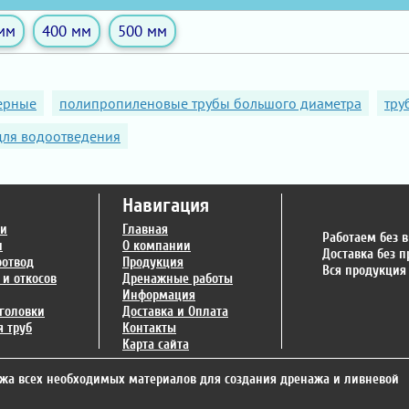
мм
400 мм
500 мм
ерные
полипропиленовые трубы большого диаметра
тру
для водоотведения
Навигация
ги
Главная
Работаем без 
и
О компании
Доставка без 
оотвод
Продукция
Вся продукция
 и откосов
Дренажные работы
Информация
головки
Доставка и Оплата
 труб
Контакты
Карта сайта
жа всех необходимых материалов для создания дренажа и ливневой