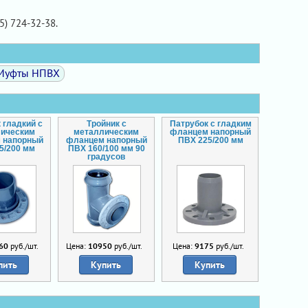
5) 724-32-38.
Муфты НПВХ
 гладкий с
Тройник с
Патрубок с гладким
лическим
металлическим
фланцем напорный
 напорный
фланцем напорный
ПВХ 225/200 мм
5/200 мм
ПВХ 160/100 мм 90
градусов
60
руб./шт.
Цена:
10950
руб./шт.
Цена:
9175
руб./шт.
пить
Купить
Купить