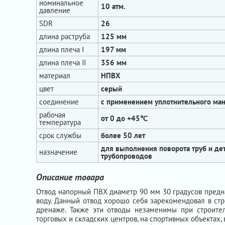
номинальное
10 атм.
давление
SDR
26
длина раструба
125 мм
длина плеча I
197 мм
длина плеча II
356 мм
материал
НПВХ
цвет
серый
соединение
с применением уплотнительного ма
рабочая
от 0 до +45℃
температура
срок службы
более 50 лет
для выполнения поворота труб и де
назначение
трубопроводов
Описание товара
Отвод напорный ПВХ диаметр 90 мм 30 градусов предна
воду. Данный отвод хорошо себя зарекомендовал в стр
дренаже. Также эти отводы незаменимы при строител
торговых и складских центров, на спортивных объекта