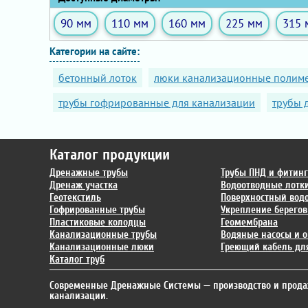
90 мм
110 мм
160 мм
225 мм
315 
Категории на сайте:
бетонный лоток
люки канализационные полим
трубы гофрированные для канализации
трубы 
Каталог продукции
Дренажные трубы
Трубы ПНД и фитин
Дренаж участка
Водоотводные лотк
Геотекстиль
Поверхностный вод
Гофрированные трубы
Укрепление берегов
Пластиковые колодцы
Геомембрана
Канализационные трубы
Водяные насосы и о
Канализационные люки
Греющий кабель для
Каталог труб
Современные Дренажные Системы
— производство и прода
канализации.