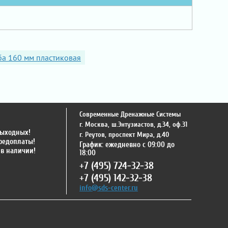
ба 160 мм пластиковая
Современные Дренажные Системы
г. Москва
,
ш.Энтузиастов, д.34, оф.31
выходных!
г. Реутов
,
проспект Мира, д.40
предоплаты!
График: ежедневно с 09:00 до
 в наличии!
18:00
+7 (495) 724-32-38
+7 (495) 142-32-38
info@sds-center.ru