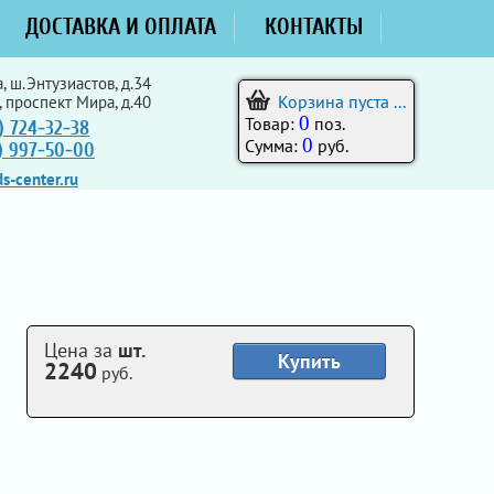
ДОСТАВКА И ОПЛАТА
КОНТАКТЫ
, ш.Энтузиастов, д.34
Корзина пуста ...
, проспект Мира, д.40
0
Товар:
поз.
) 724-32-38
0
Сумма:
руб.
5) 997-50-00
s-center.ru
Цена за
шт.
Купить
2240
руб.