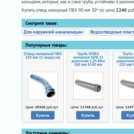
кольцами, которые, как и сама труба, устойчивы к разл
Купить отвод напорный ПВХ 90 мм 30° по цене
2240
руб
Смотрите также:
Для наружной канализации
Водоотводные плас
Популярные товары:
Отвод напорный ПВХ
Труба НПВХ
Труба
225 мм 11 градусов
напорная SDR 21
напорна
давление 1,25 Мпа
давление
160 мм 6140 мм
225 мм 
Цена:
10360
руб./шт.
Цена:
11748
руб./шт.
Цена:
1247
Купить
Купить
Куп
Доступные диаметры: