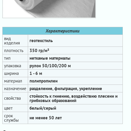
Характеристики
вид
геотекстиль
изделия
плотность
350 гр/м²
тип
нетканые материалы
упаковка
рулон 50/100/200 м
ширина
1 - 6 м
материал
полипропилен
назначение
разделение, фильтрация, укрепление
стойкость к гниению, воздействию плесени и
свойства
грибковых образований
цвет
белый/серый
срок
не менее 50 лет
службы