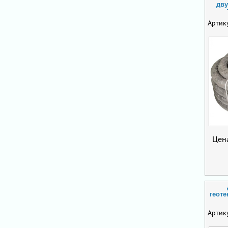
дву
Артик
Цен
геоте
Артик