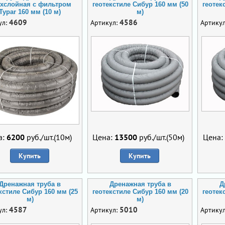
хслойная с фильтром
геотекстиле Сибур 160 мм (50
геотек
Typar 160 мм (10 м)
м)
4609
4586
ул:
Артикул:
Артику
а:
6200
руб./шт.(10м)
Цена:
13500
руб./шт.(50м)
Цена:
Купить
Купить
Дренажная труба в
Дренажная труба в
Д
кстиле Сибур 160 мм (25
геотекстиле Сибур 160 мм (20
геотек
м)
м)
4587
5010
ул:
Артикул:
Артику