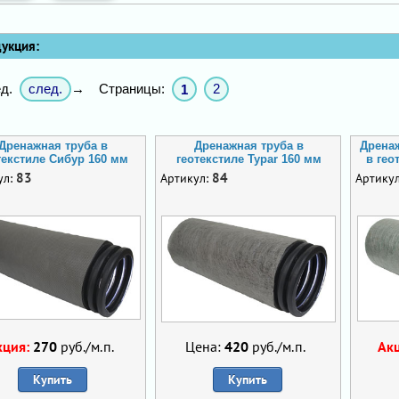
кция:
след.
Страницы:
2
д.
→
1
Дренажная труба в
Дренажная труба в
Дренаж
текстиле Сибур 160 мм
геотекстиле Typar 160 мм
в гео
83
84
ул:
Артикул:
Артику
кция:
270
руб./м.п.
Цена:
420
руб./м.п.
Ак
Купить
Купить