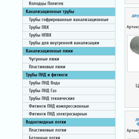
Колодцы Политек
Канализационные трубы
дву
Трубы гофрированные канализационные
Артик
Трубы ПВХ
Трубы НПВХ
Трубы для внутренней канализации
Канализационные люки
Чугунные люки
Пластиковые люки
Трубы ПНД и фитинги
Трубы ПНД Вода
Ц
Трубы ПНД Газ
Трубы ПНД технические
Фитинги ПНД компрессионные
Фитинги ПНД электросварные
д
Водоотводные лотки
ф
Артик
Пластиковые лотки
Бетонные лотки