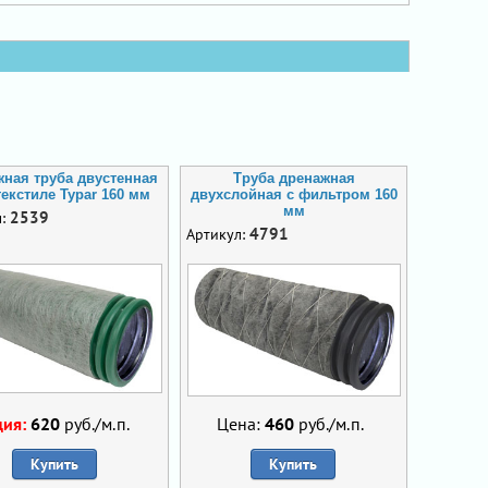
ная труба двустенная
Труба дренажная
текстиле Typar 160 мм
двухслойная с фильтром 160
мм
2539
л:
4791
Артикул:
ция:
620
руб./м.п.
Цена:
460
руб./м.п.
Купить
Купить