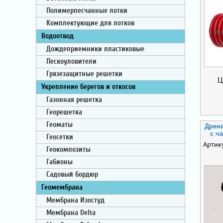
Полимерпесчанные лотки
Комплектующие для лотков
Водоотвод
Дождеприемники пластиковые
Пескоуловители
Грязезащитные решетки
Ц
Укрепление берегов и откосов
Газонная решетка
Георешетка
Геоматы
Дрена
с ч
Геосетки
Артик
Геокомпозиты
Габионы
Садовый бордюр
Геомембрана
Мембрана Изостуд
Мембрана Delta