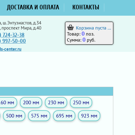
ДОСТАВКА И ОПЛАТА
КОНТАКТЫ
, ш.Энтузиастов, д.34
Корзина пуста ...
, проспект Мира, д.40
0
Товар:
поз.
) 724-32-38
0
Сумма:
руб.
5) 997-50-00
s-center.ru
160 мм
200 мм
230 мм
250 мм
500 мм
575 мм
695 мм
923 мм