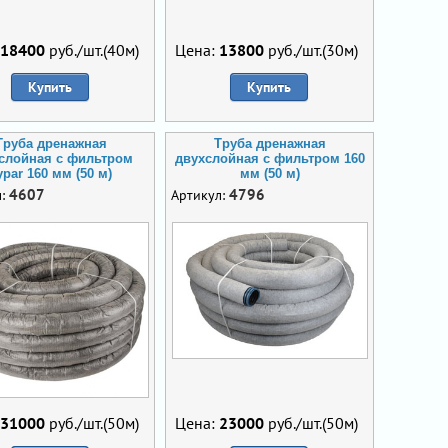
18400
руб./шт.(40м)
Цена:
13800
руб./шт.(30м)
Купить
Купить
Труба дренажная
Труба дренажная
слойная с фильтром
двухслойная с фильтром 160
ypar 160 мм (50 м)
мм (50 м)
4607
4796
л:
Артикул:
31000
руб./шт.(50м)
Цена:
23000
руб./шт.(50м)