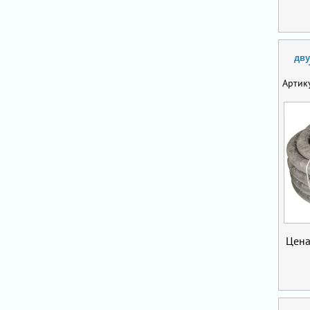
дву
Артик
Цена