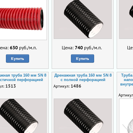
ена:
630
руб./м.п.
Цена:
740
руб./м.п.
Це
Купить
Купить
жная труба 160 мм SN 8
Дренажная труба 160 мм SN 8
Труба
астичной перфорацией
с полной перфорацией
напо
внутр
1513
1486
ул:
Артикул:
Артику