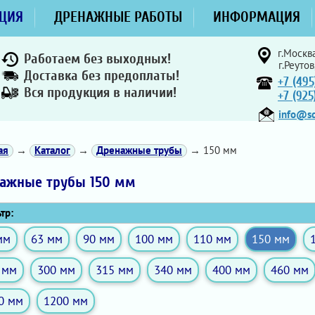
ЦИЯ
ДРЕНАЖНЫЕ РАБОТЫ
ИНФОРМАЦИЯ
г.Москва
Работаем без выходных!
г.Реутов
Доставка без предоплаты!
+7 (495
Вся продукция в наличии!
+7 (92
info@sd
ая
→
Каталог
→
Дренажные трубы
→ 150 мм
ажные трубы 150 мм
тр:
мм
63 мм
90 мм
100 мм
110 мм
150 мм
 мм
300 мм
315 мм
340 мм
400 мм
460 мм
0 мм
1200 мм