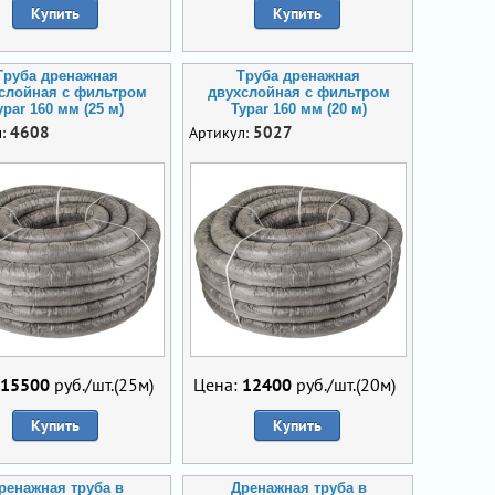
Купить
Купить
Труба дренажная
Труба дренажная
слойная с фильтром
двухслойная с фильтром
ypar 160 мм (25 м)
Typar 160 мм (20 м)
4608
5027
л:
Артикул:
15500
руб./шт.(25м)
Цена:
12400
руб./шт.(20м)
Купить
Купить
ренажная труба в
Дренажная труба в