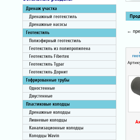
Дренаж участка
Проду
Дренажный геотекстиль
Дренажные насосы
← пре
Геотекстиль
Полиэфирный геотекстиль
Геотекстиль из полипропилена
гео
Геотекстиль Fibertex
Артик
Геотекстиль Typar
Геотекстиль Дорнит
Гофрированные трубы
Одностенные
Двустенные
Пластиковые колодцы
Дренажные колодцы
Ливневые колодцы
А
Канализационные колодцы
Колодцы Wavin