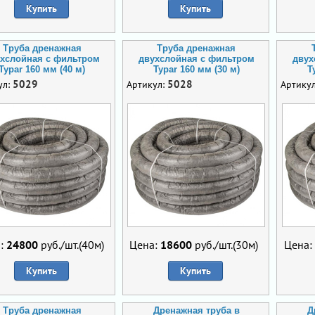
Купить
Купить
Труба дренажная
Труба дренажная
хслойная с фильтром
двухслойная с фильтром
двух
Typar 160 мм (40 м)
Typar 160 мм (30 м)
T
5029
5028
ул:
Артикул:
Артику
:
24800
руб./шт.(40м)
Цена:
18600
руб./шт.(30м)
Цена:
Купить
Купить
Труба дренажная
Дренажная труба в
Д