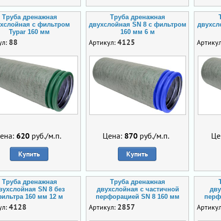
Труба дренажная
Труба дренажная
хслойная с фильтром
двухслойная SN 8 с фильтром
двухсл
Typar 160 мм
160 мм 6 м
88
4125
ул:
Артикул:
Артику
ена:
620
руб./м.п.
Цена:
870
руб./м.п.
Це
Купить
Купить
Труба дренажная
Труба дренажная
вухслойная SN 8 без
двухслойная с частичной
дву
ильтра 160 мм 12 м
перфорацией SN 8 160 мм
перф
4128
2857
ул:
Артикул:
Артику