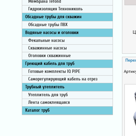
Мембрана Tefond
Гидроизоляция Технониколь
Обсадные трубы для скважин
Обсадные трубы ПВХ
Ц
Водяные насосы и оголовки
Фекальные насосы
Скважинные насосы
Оголовки скважинные
Пере
Греющий кабель для труб
Артик
Готовые комплекты IQ PIPE
Саморегулирующий кабель на отрез
Трубный утеплитель
Утеплитель для труб
Лента самоклеящаяся
Каталог труб