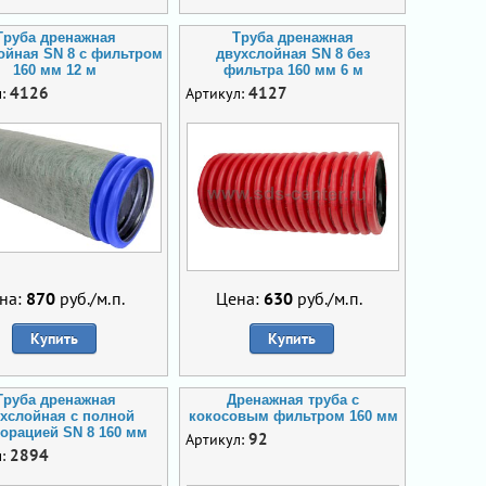
Труба дренажная
Труба дренажная
ойная SN 8 с фильтром
двухслойная SN 8 без
160 мм 12 м
фильтра 160 мм 6 м
4126
4127
л:
Артикул:
на:
870
руб./м.п.
Цена:
630
руб./м.п.
Купить
Купить
Труба дренажная
Дренажная труба с
хслойная с полной
кокосовым фильтром 160 мм
орацией SN 8 160 мм
92
Артикул:
2894
л: