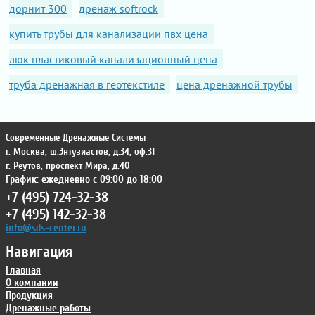
дорнит 300
дренаж softrock
купить трубы для канализации пвх цена
люк пластиковый канализационный цена
труба дренажная в геотекстиле
цена дренажной трубы
Современные Дренажные Системы
г. Москва
,
ш.Энтузиастов, д.34, оф.31
г. Реутов
,
проспект Мира, д.40
График: ежедневно с 09:00 до 18:00
+7 (495) 724-32-38
+7 (495) 142-32-38
info@sds-center.ru
Навигация
Главная
О компании
Продукция
Дренажные работы