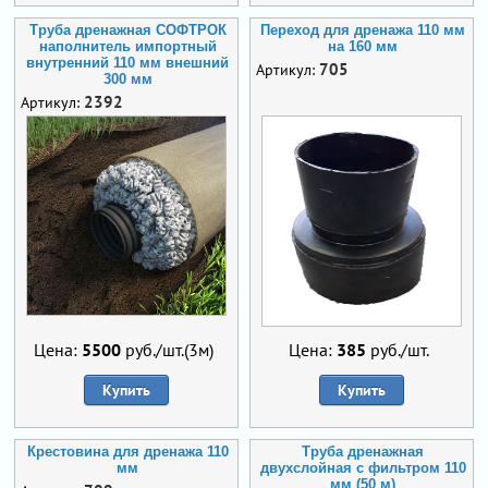
Труба дренажная СОФТРОК
Переход для дренажа 110 мм
наполнитель импортный
на 160 мм
внутренний 110 мм внешний
705
Артикул:
300 мм
2392
Артикул:
Цена:
5500
руб./шт.(3м)
Цена:
385
руб./шт.
Купить
Купить
Крестовина для дренажа 110
Труба дренажная
мм
двухслойная с фильтром 110
мм (50 м)