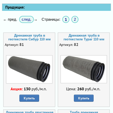
Продукция:
след.
Страницы:
2
← пред.
→
1
Дренажная труба в
Дренажная труба в
геотекстиле Сибур 110 мм
геотекстиле Typar 110 мм
81
82
Артикул:
Артикул:
Акция:
130
руб./м.п.
Цена:
260
руб./м.п.
Купить
Купить
Дренажная труба двустенная
Труба дренажная