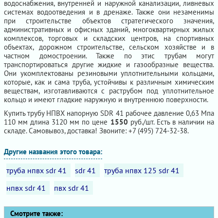
водоснабжения, внутренней и наружной канализации, ливневых
системах водоотведения и в дренаже. Также они незаменимы
при строительстве объектов стратегического значения,
административных и офисных зданий, многоквартирных жилых
комплексов, торговых и складских центров, на спортивных
объектах, дорожном строительстве, сельском хозяйстве и в
частном домостроении. Также по этис трубам могут
транспортироваться другие жидкие и газообразные вещества.
Они укомплектованы резиновыми уплотнительными кольцами,
которые, как и сама труба, устойчивы к различным химическим
веществам, изготавливаются с раструбом под уплотнительное
кольцо и имеют гладкие наружную и внутреннюю поверхности.
Купить трубу НПВХ напорную SDR 41 рабочее давление 0,63 Мпа
110 мм длина 3120 мм по цене
1550
руб./шт. Есть в наличии на
складе. Самовывоз, доставка! Звоните: +7 (495) 724-32-38.
Другие названия этого товара:
труба нпвх sdr 41
sdr 41
труба нпвх 125 sdr 41
нпвх sdr 41
пвх sdr 41
Смотрите также: