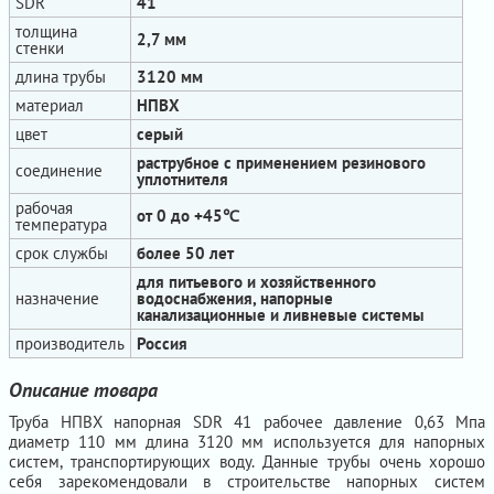
SDR
41
толщина
2,7 мм
стенки
длина трубы
3120 мм
материал
НПВХ
цвет
серый
раструбное с применением резинового
соединение
уплотнителя
рабочая
от 0 до +45℃
температура
срок службы
более 50 лет
для питьевого и хозяйственного
назначение
водоснабжения, напорные
канализационные и ливневые системы
производитель
Россия
Описание товара
Труба НПВХ напорная SDR 41 рабочее давление 0,63 Мпа
диаметр 110 мм длина 3120 мм используется для напорных
систем, транспортирующих воду. Данные трубы очень хорошо
себя зарекомендовали в строительстве напорных систем