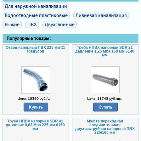
Для наружной канализации
Водоотводные пластиковые
Ливневая канализация
Рыжие
ПВХ
Двухслойные
Популярные товары:
Отвод напорный ПВХ 225 мм 11
Труба НПВХ напорная SDR 21
градусов
давление 1,25 Мпа 160 мм 6140
мм
Цена:
10360
руб./шт.
Цена:
11748
руб./шт.
Купить
Купить
Труба НПВХ напорная SDR 41
Муфта переходная
давление 0,63 Мпа 225 мм 6160
соединительная
мм
двухраструбная напорный ПВХ
225/160 мм