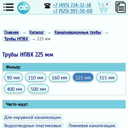
+7 (495) 724-32-38
0
+7 (925) 997-50-00
Главная
→
Каталог
→
Канализационные трубы
→
Трубы НПВХ
→ 225 мм
Трубы НПВХ 225 мм
Фильтр:
90 мм
110 мм
160 мм
225 мм
315 мм
400 мм
500 мм
Часто ищут:
Для наружной канализации
Водоотводные пластиковые
Ливневая канализация