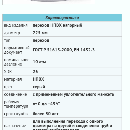
Характеристики
вид изделия
переход НПВХ напорный
диаметр
225 мм
тип
переход
нормативный
ГОСТ Р 51613-2000, EN 1452-3
документ
номинальное
10 атм.
давление
SDR
26
материал
НПВХ
цвет
серый
соединение
с применением уплотнительного манжета
рабочая
от 0 до +45℃
температура
срок службы
более 50 лет
для выполнения перехода с одного
назначение
диаметра на другой и соединения труб и
деталей трубопроводов