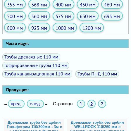
355 мм
368 мм
400 мм
450 мм
460 мм
500 мм
560 мм
575 мм
630 мм
695 мм
800 мм
923 мм
1000 мм
1200 мм
Часто ищут:
Трубы дренажные 110 мм
Гофрированные трубы 110 мм
Труба канализационная 110 мм
Трубы ПНД 110 мм
Продукция:
пред.
след.
Страницы:
1
3
←
→
2
Дренажная труба без щебня
Дренажная труба без щебня
Гольфстрим 110/300мм - 3м с
WELLROCK 110/260 мм с