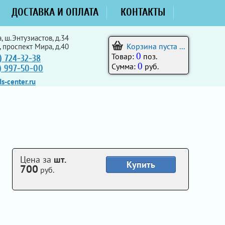
ДОСТАВКА И ОПЛАТА
КОНТАКТЫ
, ш.Энтузиастов, д.34
Корзина пуста ...
, проспект Мира, д.40
0
Товар:
поз.
) 724-32-38
0
Сумма:
руб.
5) 997-50-00
s-center.ru
Цена за
шт.
Купить
700
руб.