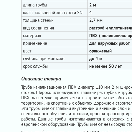
длина трубы
2 м
класс кольцевой жесткости SN
4
толщина стенки
2,7 мм
вид соединения
раструб и уплотнител
материал
ПВХ ( поливинилхлор
применение
для наружных работ
цвет
оранжевый
глубина при монтаже
до 4 м
срок службы
не менее 50 лет
Описание товара
Труба канализационная ПВХ диаметр 110 мм 2 м широк
стоков. Широко используются гладкие раструбные труб
ПВХ давно уже применяется в строительстве объектов
территорий, на спортивных объектах, дорожном строител
Эти трубы имеют гладкий внутренний и внешний слой и
специального обучения и техники, простая транспортиро
работы. Данные трубы изготавливаются в отрезках с
европейском оборудовании. Трубы имеют невысокую сто