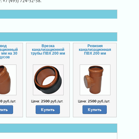
: +7 (495) 724-32-38.
вод
Врезка
Ревизия
зационный
канализационной
канализационная
 мм на 30
трубы ПВХ 200 мм
ПВХ 200 мм
дусов
50
руб./шт.
Цена:
2500
руб./шт.
Цена:
2500
руб./шт.
пить
Купить
Купить