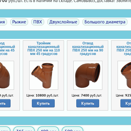
700
руб./шт. Есть в наличии на складе. Самовывоз, доставка! Звоните
ция
Рыжие
ПВХ
Двухслойные
Большого диаметра
вод
Тройник
Отвод
От
ационный
канализационный
канализационный
канали
мм на 45
ПВХ 250 мм на 110
ПВХ 250 мм на 90
ПВХ 250
усов
мм 45 градусов
градусов
гра
0
руб./шт.
Цена:
10800
руб./шт.
Цена:
7400
руб./шт.
Цена:
92
ить
Купить
Купить
Ку