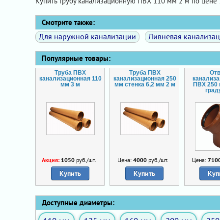
Купить трубу канализационную ПВХ 110 мм 2 м по цене
Смотрите также:
Для наружной канализации
Ливневая канализа
Популярные товары:
Труба ПВХ
Труба ПВХ
От
канализационная 110
канализационная 250
канализ
мм 3 м
мм стенка 6,2 мм 2 м
ПВХ 250 
град
Акция:
1050
руб./шт.
Цена:
4000
руб./шт.
Цена:
710
Купить
Купить
Куп
Доступные диаметры: