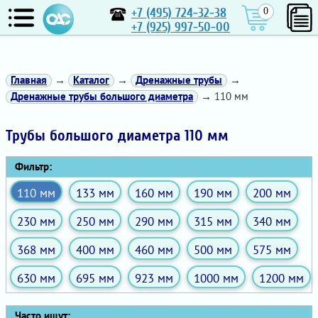
+7 (495) 724-32-38
0
+7 (925) 997-50-00
Главная
→
Каталог
→
Дренажные трубы
→
Дренажные трубы большого диаметра
→ 110 мм
Трубы большого диаметра 110 мм
Фильтр:
110 мм
133 мм
160 мм
190 мм
200 мм
230 мм
250 мм
290 мм
315 мм
340 мм
368 мм
400 мм
460 мм
500 мм
575 мм
630 мм
695 мм
923 мм
1000 мм
1200 мм
Часто ищут: