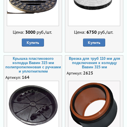
Цена:
3000
руб./шт.
Цена:
6750
руб./шт.
Купить
Купить
Крышка пластикового
Врезка для труб 110 мм для
колодца Вавин 315 мм
подключения к колодцу
полипропиленовая с ручками
Вавин 315 мм
и уплотнителем
2625
Артикул:
164
Артикул: