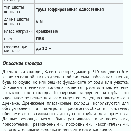
тип шахты
труба гофрированная одностенная
колодца
длина шахты
6 м
колодца
класс нагрузки
оранжевый
цвет
ПВХ
глубина при
до 12 м
монтаже
Описание товара
Дренажный колодец Вавин в сборе диаметр 315 мм длина 6 м
является важной частью дренажной системы любого назначения,
будь то осушение или защита фундамента от воды или участка.
Основным элементом колодца является труба или как её еще
называют шахта колодца. Гофрированная двустенная труба - это
идеальное решение для всех видов колодцев, используемых в
дренаже. Дренажные пластиковые колодцы используются для
обслуживания и контроля работоспособности системы,
обеспечивают возможность доступа к трубам для промывки.
Данные колодцы могут быть различного типа: конечными,
поворотными, ревизионными, проходными, накопительными,
вспомогательными колодцами для септиков и так далее.