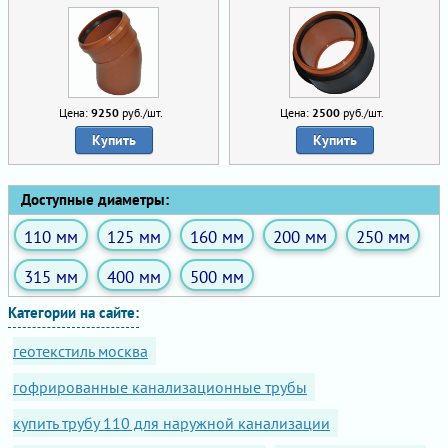
Цена:
9250
руб./шт.
Цена:
2500
руб./шт.
Купить
Купить
Доступные диаметры:
110 мм
125 мм
160 мм
200 мм
250 мм
315 мм
400 мм
500 мм
Категории на сайте:
геотекстиль москва
гофрированные канализационные трубы
купить трубу 110 для наружной канализации