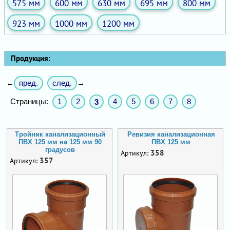
575 мм
600 мм
630 мм
695 мм
800 мм
923 мм
1000 мм
1200 мм
Продукция:
пред.
след.
←
→
Страницы:
1
2
4
5
6
7
8
3
Тройник канализационный
Ревизия канализационная
ПВХ 125 мм на 125 мм 90
ПВХ 125 мм
градусов
358
Артикул:
357
Артикул: