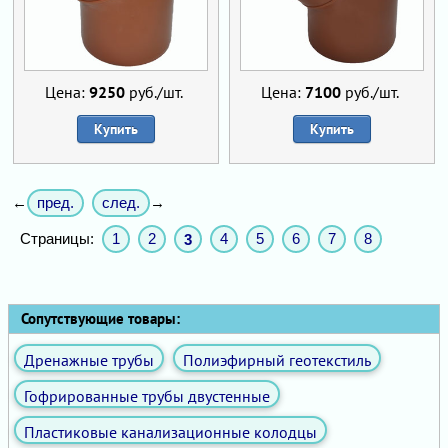
Цена:
9250
руб./шт.
Цена:
7100
руб./шт.
Купить
Купить
пред.
след.
←
→
Страницы:
1
2
4
5
6
7
8
3
Сопутствующие товары:
Дренажные трубы
Полиэфирный геотекстиль
Гофрированные трубы двустенные
Пластиковые канализационные колодцы