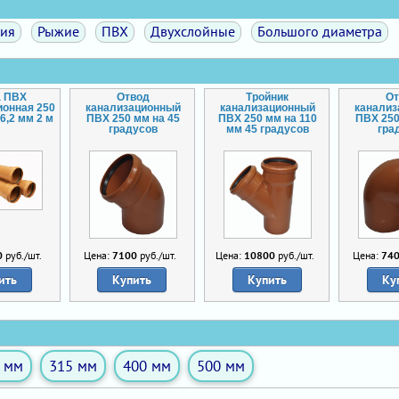
ция
Рыжие
ПВХ
Двухслойные
Большого диаметра
а ПВХ
Отвод
Тройник
От
ионная 250
канализационный
канализационный
канали
6,2 мм 2 м
ПВХ 250 мм на 45
ПВХ 250 мм на 110
ПВХ 250
градусов
мм 45 градусов
гра
0
руб./шт.
Цена:
7100
руб./шт.
Цена:
10800
руб./шт.
Цена:
74
ить
Купить
Купить
Ку
 мм
315 мм
400 мм
500 мм