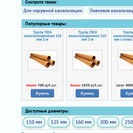
Смотрите также:
Для наружной канализации
Ливневая канализа
Популярные товары:
Труба ПВХ
Труба ПВХ
Труб
канализационная 110
канализационная 110
канализац
мм 2 м
мм 3 м
мм стенка 
Акция:
700
руб./шт.
Акция:
1050
руб./шт.
Цена:
400
Купить
Купить
Куп
Доступные диаметры:
110 мм
125 мм
160 мм
200 мм
250