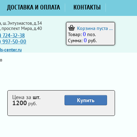
ДОСТАВКА И ОПЛАТА
КОНТАКТЫ
, ш.Энтузиастов, д.34
Корзина пуста ...
, проспект Мира, д.40
0
Товар:
поз.
) 724-32-38
0
Сумма:
руб.
5) 997-50-00
s-center.ru
в
Цена за
шт.
Купить
1200
руб.