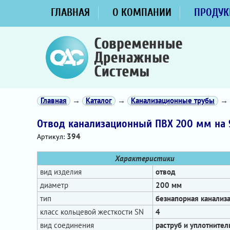
ГЛАВНАЯ
О КОМПАНИИ
ПРОДУК
Главная
→
Каталог
→
Канализационные трубы
→
Отвод канализационный ПВХ 200 мм на 
394
Артикул:
Характеристики
вид изделия
отвод
диаметр
200 мм
тип
безнапорная канализ
класс кольцевой жесткости SN
4
вид соединения
раструб и уплотнител