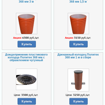
368 мм 3 м
368 мм 1,5 м
Акция:
6300
руб./шт.
Акция:
3150
руб./шт.
Купить
Купить
Дождеприемник пластикового
Дренажный колодец Политек
колодца Политек 368 мм с
368 мм 1 м в сборе
обрамлением чугунный
Цена:
3300
руб./шт.
Цена:
3250
руб./шт.
Купить
Купить