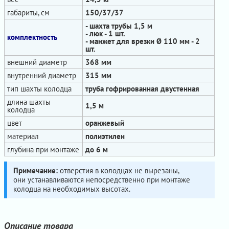
габариты, см
150/37/37
- шахта трубы 1,5 м
- люк - 1 шт.
комплектность
- манжет для врезки Ø 110 мм - 2
шт.
внешний диаметр
368 мм
внутренний диаметр
315 мм
тип шахты колодца
труба гофрированная двустенная
длина шахты
1,5 м
колодца
цвет
оранжевый
материал
полиэтилен
глубина при монтаже
до 6 м
Примечание:
отверстия в колодцах не вырезаны,
они устанавливаются непосредственно при монтаже
колодца на необходимых высотах.
Описание товара