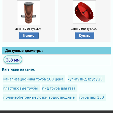
Цена:
3250
руб./шт.
Цена:
2400
руб./шт.
Купить
Купить
Доступные диаметры:
368 мм
Категории на сайте:
канализационная труба 100 цена
купить пнд трубу 25
пластиковые трубы
пнд труба для газа
полимербетонные лотки водоотводные
труба пвх 150