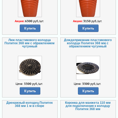
Акция:
6300
руб./шт.
Акция:
3150
руб./шт.
Купить
Купить
Люк пластикового колодца
Дождеприемник пластикового
Политек 368 мм с обрамлением
колодца Политек 368 мм с
чугунный
обрамлением чугунный
Цена:
3300
руб./шт.
Цена:
3300
руб./шт.
Купить
Купить
Дренажный колодец Политек
Коронка для манжета 110 мм
368 мм 1 м в сборе
для подключения к колодцу
Политек 368 мм