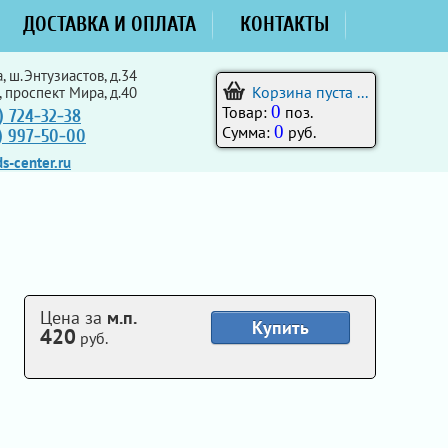
ДОСТАВКА И ОПЛАТА
КОНТАКТЫ
, ш.Энтузиастов, д.34
Корзина пуста ...
, проспект Мира, д.40
0
Товар:
поз.
) 724-32-38
0
Сумма:
руб.
5) 997-50-00
s-center.ru
Цена за
м.п.
Купить
420
руб.