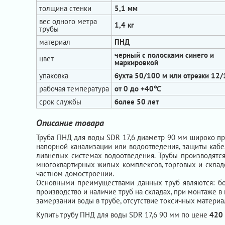
толщина стенки
5,1 мм
вес одного метра
1,4 кг
трубы
материал
ПНД
черный с полосками синего и
цвет
маркировкой
упаковка
бухта 50/100 м или отрезки 12
рабочая температура
от 0 до +40℃
срок службы
более 50 лет
Описание товара
Труба ПНД для воды SDR 17,6 диаметр 90 мм широко пр
напорной канализации или водоотведения, защиты кабе
ливневых системах водоотведения. Трубы производятся 
многоквартирных жилых комплексов, торговых и складск
частном домостроении.
Основными преимуществами данных труб являются: бол
производство и наличие труб на складах, при монтаже в
замерзании воды в трубе, отсутствие токсичных материал
Купить трубу ПНД для воды SDR 17,6 90 мм по цене
420