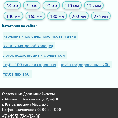
63 мм
75 мм
90 мм
110 мм
125 мм
140 мм
160 мм
180 мм
200 мм
225 мм
Категории на сайте:
кабельный колодец пластиковый цена
купить смотровой колодец
лоток водоотводный с решеткой
труба 100 канализационная
труба гофрированная 200
труба пвх 160
Современные Дренажные Системы
г. Москва
,
ш.Энтузиастов, д.34, оф.31
г. Реутов
,
проспект Мира, д.40
График: ежедневно с 09:00 до 18:00
+7 (495) 724-32-38