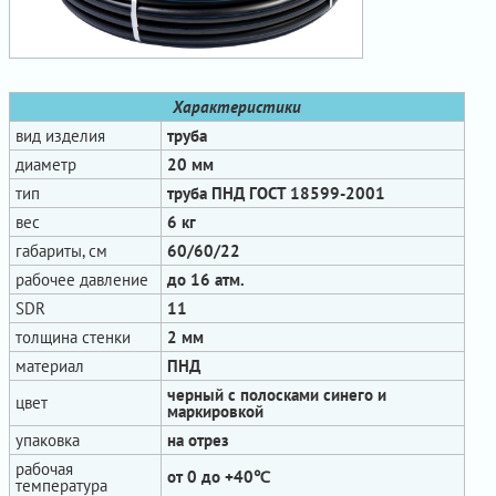
Характеристики
вид изделия
труба
диаметр
20 мм
тип
труба ПНД ГОСТ 18599-2001
вес
6 кг
габариты, см
60/60/22
рабочее давление
до 16 атм.
SDR
11
толщина стенки
2 мм
материал
ПНД
черный с полосками синего и
цвет
маркировкой
упаковка
на отрез
рабочая
от 0 до +40℃
температура