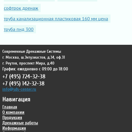
софтрок дренаж
труба канализационная пластиковая 160 мм цена
труба пнд 300
Современные Дренажные Системы
г. Москва
,
ш.Энтузиастов, д.34, оф.31
г. Реутов
,
проспект Мира, д.40
График: ежедневно с 09:00 до 18:00
+7 (495) 724-32-38
+7 (495) 142-32-38
info@sds-center.ru
Навигация
Главная
О компании
Продукция
Дренажные работы
Информация