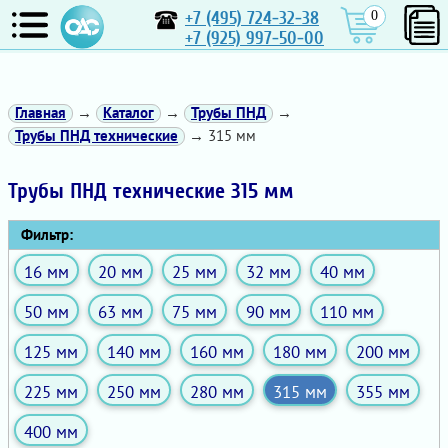
+7 (495) 724-32-38
0
+7 (925) 997-50-00
Главная
→
Каталог
→
Трубы ПНД
→
Трубы ПНД технические
→ 315 мм
Трубы ПНД технические 315 мм
Фильтр:
16 мм
20 мм
25 мм
32 мм
40 мм
50 мм
63 мм
75 мм
90 мм
110 мм
125 мм
140 мм
160 мм
180 мм
200 мм
225 мм
250 мм
280 мм
315 мм
355 мм
400 мм