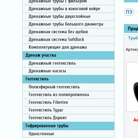
Дренажные трубы с фильтром
Дренажные трубы в кокосовой койре
ПЭ
Дренажные трубы двухслойные
Дренажные трубы большого диаметра
Проду
Дренажная система без щебня
Труб
Дренажная система SoftRock
Комплектующие для дренажа
Артик
Дренаж участка
Дренажный геотекстиль
Дренажные насосы
Геотекстиль
Полиэфирный геотекстиль
Геотекстиль из полипропилена
Геотекстиль Fibertex
Геотекстиль Typar
Геотекстиль Дорнит
А
Гофрированные трубы
Одностенные