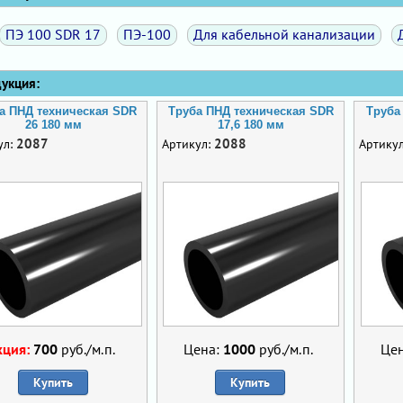
ПЭ 100 SDR 17
ПЭ-100
Для кабельной канализации
кция:
а ПНД техническая SDR
Труба ПНД техническая SDR
Труба
26 180 мм
17,6 180 мм
2087
2088
ул:
Артикул:
Артику
кция:
700
руб./м.п.
Цена:
1000
руб./м.п.
Це
Купить
Купить