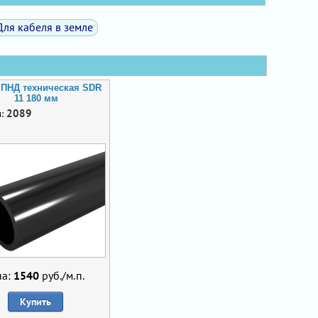
Для кабеля в земле
 ПНД техническая SDR
11 180 мм
2089
л:
на:
1540
руб./м.п.
Купить