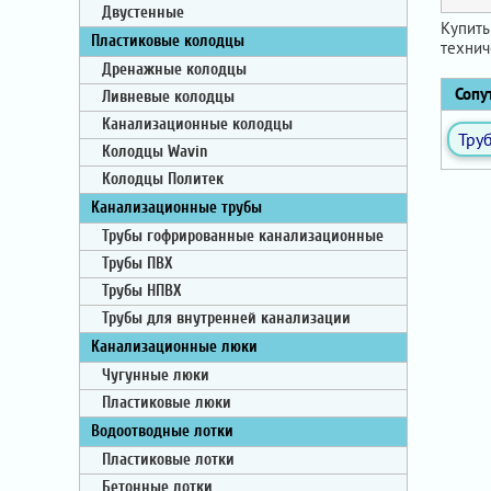
Двустенные
Купить
Пластиковые колодцы
технич
Дренажные колодцы
Сопут
Ливневые колодцы
Канализационные колодцы
Тру
Колодцы Wavin
Колодцы Политек
Канализационные трубы
Трубы гофрированные канализационные
Трубы ПВХ
Трубы НПВХ
Трубы для внутренней канализации
Канализационные люки
Чугунные люки
Пластиковые люки
Водоотводные лотки
Пластиковые лотки
Бетонные лотки