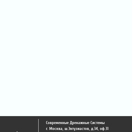
Современные Дренажные Системы
г. Москва
,
ш.Энтузиастов, д.34, оф.31