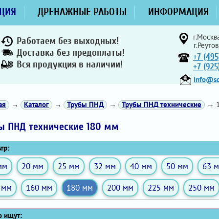
ЦИЯ
ДРЕНАЖНЫЕ РАБОТЫ
ИНФОРМАЦИЯ
г.Москва
Работаем без выходных!
г.Реутов
Доставка без предоплаты!
+7 (495
Вся продукция в наличии!
+7 (92
info@sd
ая
→
Каталог
→
Трубы ПНД
→
Трубы ПНД технические
→ 1
ы ПНД технические 180 мм
тр:
мм
20 мм
25 мм
32 мм
40 мм
50 мм
63 
 мм
160 мм
180 мм
200 мм
225 мм
250 мм
 ищут: