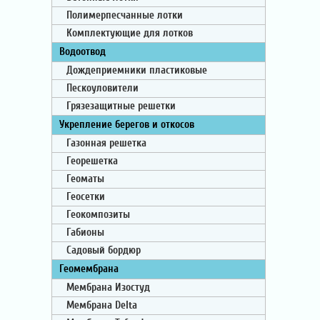
Полимерпесчанные лотки
Комплектующие для лотков
Водоотвод
Дождеприемники пластиковые
Пескоуловители
Грязезащитные решетки
Укрепление берегов и откосов
Газонная решетка
Георешетка
Геоматы
Геосетки
Геокомпозиты
Габионы
Садовый бордюр
Геомембрана
Мембрана Изостуд
Мембрана Delta