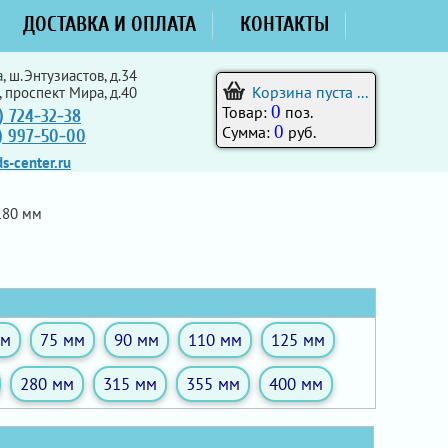
ДОСТАВКА И ОПЛАТА
КОНТАКТЫ
, ш.Энтузиастов, д.34
Корзина пуста ...
, проспект Мира, д.40
0
Товар:
поз.
) 724-32-38
0
Сумма:
руб.
5) 997-50-00
s-center.ru
80 мм
мм
75 мм
90 мм
110 мм
125 мм
280 мм
315 мм
355 мм
400 мм