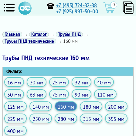
+7 (495) 724-32-38
0
+7 (925) 997-50-00
Главная
→
Каталог
→
Трубы ПНД
→
Трубы ПНД технические
→ 160 мм
Трубы ПНД технические 160 мм
Фильтр:
16 мм
20 мм
25 мм
32 мм
40 мм
50 мм
63 мм
75 мм
90 мм
110 мм
125 мм
140 мм
160 мм
180 мм
200 мм
225 мм
250 мм
280 мм
315 мм
355 мм
400 мм