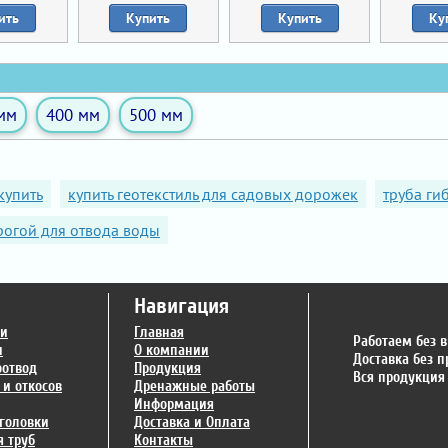
ить
Купить
Купить
Ку
мм
400 мм
500 мм
купить
купить геотекстиль для садовых дорожек
труба ги
рогой для отвода воды
Навигация
ги
Главная
Работаем без 
и
О компании
Доставка без 
оотвод
Продукция
Вся продукция
 и откосов
Дренажные работы
Информация
головки
Доставка и Оплата
 труб
Контакты