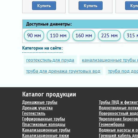
Купить
Купить
Куп
Доступные диаметры:
90 мм
110 мм
160 мм
225 мм
315 
Категории на сайте:
геотекстиль для пруда
канализационные трубы 
труба для дренажа грунтовых вод
труба под до
Каталог продукции
Дренажные трубы
Трубы ПНД и фитин
Дренаж участка
Водоотводные лотк
Геотекстиль
Поверхностный вод
Гофрированные трубы
Укрепление берегов
Пластиковые колодцы
Геомембрана
Канализационные трубы
Водяные насосы и о
Канализационные люки
Греющий кабель для