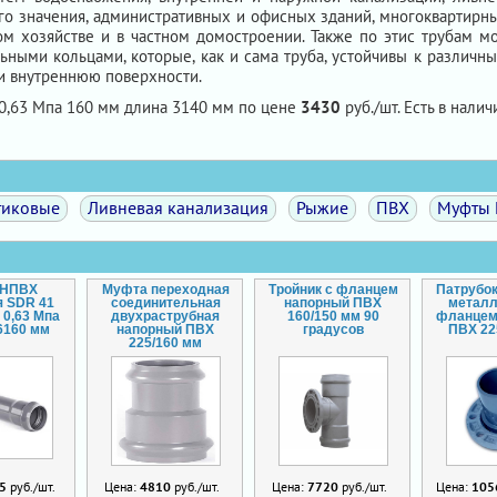
го значения, административных и офисных зданий, многоквартирны
ом хозяйстве и в частном домостроении. Также по этис трубам м
ными кольцами, которые, как и сама труба, устойчивы к различн
и внутреннюю поверхности.
0,63 Мпа 160 мм длина 3140 мм по цене
3430
руб./шт. Есть в налич
тиковые
Ливневая канализация
Рыжие
ПВХ
Муфты
 НПВХ
Муфта переходная
Тройник с фланцем
Патрубок
я SDR 41
соединительная
напорный ПВХ
метал
 0,63 Мпа
двухраструбная
160/150 мм 90
фланцем
6160 мм
напорный ПВХ
градусов
ПВХ 22
225/160 мм
5
руб./шт.
Цена:
4810
руб./шт.
Цена:
7720
руб./шт.
Цена:
105