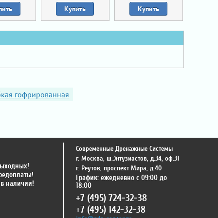
пить
Купить
Купить
бкая гофрированная
Современные Дренажные Системы
г. Москва
,
ш.Энтузиастов, д.34, оф.31
выходных!
г. Реутов
,
проспект Мира, д.40
предоплаты!
График: ежедневно с 09:00 до
 в наличии!
18:00
+7 (495) 724-32-38
+7 (495) 142-32-38