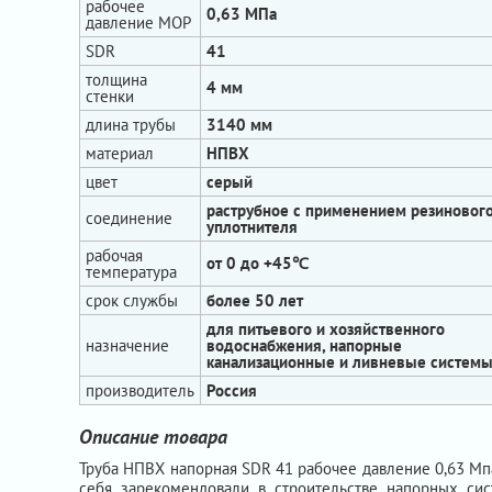
рабочее
0,63 МПа
давление МОР
SDR
41
толщина
4 мм
стенки
длина трубы
3140 мм
материал
НПВХ
цвет
серый
раструбное с применением резиновог
соединение
уплотнителя
рабочая
от 0 до +45℃
температура
срок службы
более 50 лет
для питьевого и хозяйственного
назначение
водоснабжения, напорные
канализационные и ливневые систем
производитель
Россия
Описание товара
Труба НПВХ напорная SDR 41 рабочее давление 0,63 Мп
себя зарекомендовали в строительстве напорных сис