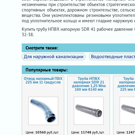
незаменимы при строительстве объектов стратегическо
спортивных объектах, дорожном строительстве, сельск
вещества. Они укомплектованы резиновыми уплотнитель
под уплотнительное кольцо и имеют гладкие наружную 
Купить трубу НПВХ напорную SDR 41 рабочее давление 
32-38.
Смотрите также:
Для наружной канализации
Водоотводные плас
Популярные товары:
Отвод напорный ПВХ
Труба НПВХ
Труба
225 мм 11 градусов
напорная SDR 21
напорна
давление 1,25 Мпа
давление
160 мм 6140 мм
225 мм 
Цена:
10360
руб./шт.
Цена:
11748
руб./шт.
Цена:
1247