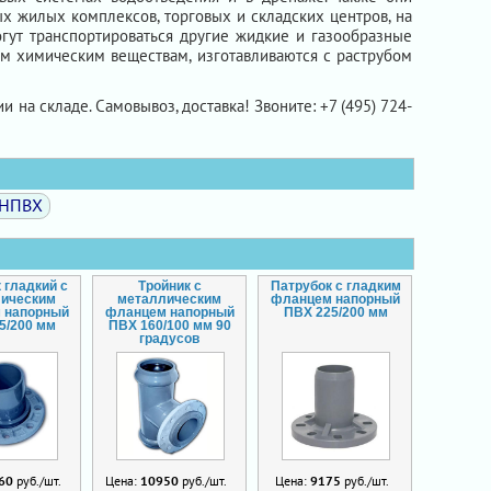
х жилых комплексов, торговых и складских центров, на
огут транспортироваться другие жидкие и газообразные
ым химическим веществам, изготавливаются с раструбом
ии на складе. Самовывоз, доставка! Звоните: +7 (495) 724-
 НПВХ
 гладкий с
Тройник с
Патрубок с гладким
лическим
металлическим
фланцем напорный
 напорный
фланцем напорный
ПВХ 225/200 мм
5/200 мм
ПВХ 160/100 мм 90
градусов
60
руб./шт.
Цена:
10950
руб./шт.
Цена:
9175
руб./шт.