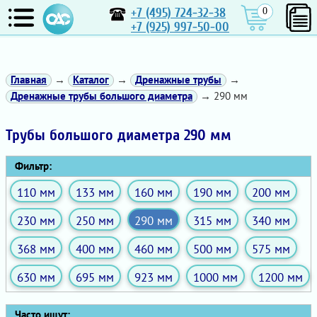
+7 (495) 724-32-38
0
+7 (925) 997-50-00
Главная
→
Каталог
→
Дренажные трубы
→
Дренажные трубы большого диаметра
→ 290 мм
Трубы большого диаметра 290 мм
Фильтр:
110 мм
133 мм
160 мм
190 мм
200 мм
230 мм
250 мм
290 мм
315 мм
340 мм
368 мм
400 мм
460 мм
500 мм
575 мм
630 мм
695 мм
923 мм
1000 мм
1200 мм
Часто ищут: