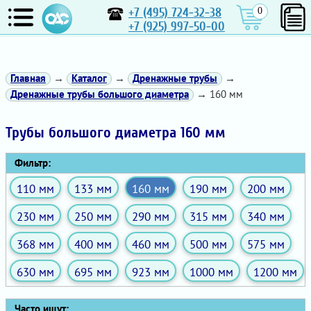
+7 (495) 724-32-38
0
+7 (925) 997-50-00
Главная
→
Каталог
→
Дренажные трубы
→
Дренажные трубы большого диаметра
→ 160 мм
Трубы большого диаметра 160 мм
Фильтр:
110 мм
133 мм
160 мм
190 мм
200 мм
230 мм
250 мм
290 мм
315 мм
340 мм
368 мм
400 мм
460 мм
500 мм
575 мм
630 мм
695 мм
923 мм
1000 мм
1200 мм
Часто ищут: