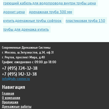
греющий кабель для водопровода внутри трубы цена
дорнит цена
дренажная труба 300 мм
купить дренажные трубы софтрок
пластиковая труба 150
трубы для дренажа купить
Современные Дренажные Системы
г. Москва
,
ш.Энтузиастов, д.34, оф.31
г. Реутов
,
проспект Мира, д.40
График: ежедневно с 09:00 до 18:00
+7 (495) 724-32-38
+7 (495) 142-32-38
info@sds-center.ru
Навигация
Главная
О компании
Продукция
Дренажные работы