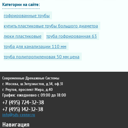
Категории на сайте:
гофрированные трубы
купить пластиковые трубы большого диаметра
люки пластиковые
труба гофрированная 63
труба для канализации 110 мм
труба полипропиленовая 50 мм цена
Современные Дренажные Системы
г. Москва
,
ш.Энтузиастов, д.34, оф.31
г. Реутов
,
проспект Мира, д.40
График: ежедневно с 09:00 до 18:00
+7 (495) 724-32-38
+7 (495) 142-32-38
info@sds-center.ru
Навигация