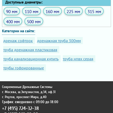
Доступные диаметры:
90 мм
110 мм
160 мм
225 мм
315 мм
400 мм
500 мм
Категории на сайте:
дренаж софтрок
дренажная труба 300мм
труба дренажная пластиковая
труба канализационная купить
труба нпвх серая
трубы гофрированные
Современные Дренажные Системы
г. Москва
,
ш.Энтузиастов, д.34, оф.31
г. Реутов
,
проспект Мира, д.40
График: ежедневно с 09:00 до 18:00
+7 (495) 724-32-38