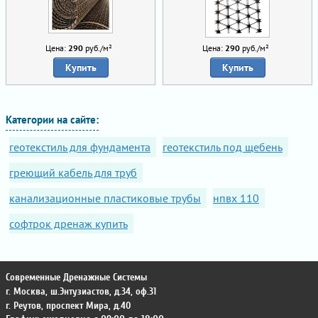
Цена:
290
руб./м²
Цена:
290
руб./м²
Купить
Купить
Категории на сайте:
геотекстиль для фундамента
геотекстиль под щебень
греющий кабель для труб
канализационные пластиковые трубы
нпвх 110
софтрок дренаж купить
Современные Дренажные Системы
г. Москва
,
ш.Энтузиастов, д.34, оф.31
г. Реутов
,
проспект Мира, д.40