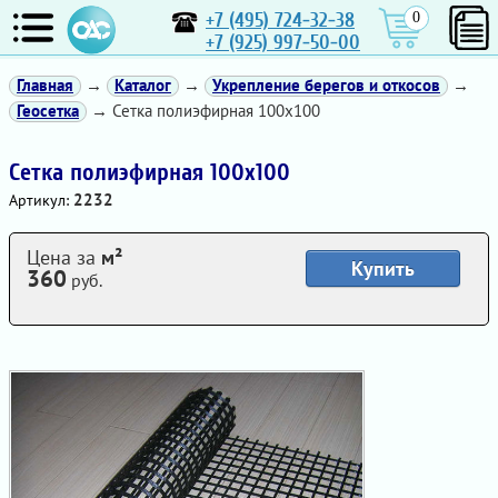
+7 (495) 724-32-38
0
+7 (925) 997-50-00
Главная
→
Каталог
→
Укрепление берегов и откосов
→
Геосетка
→ Сетка полиэфирная 100х100
Сетка полиэфирная 100х100
2232
Артикул:
Цена за
м²
Купить
360
руб.