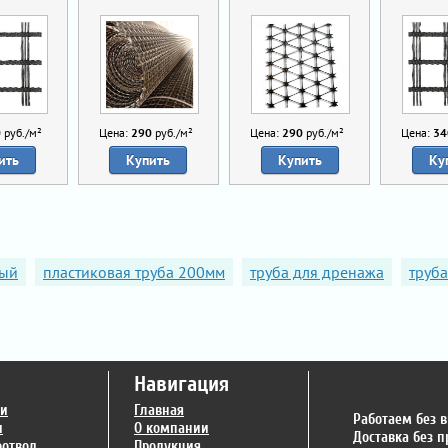
0
руб./м²
Цена:
290
руб./м²
Цена:
290
руб./м²
Цена:
34
ить
Купить
Купить
Ку
ный
пластиковая труба 200мм
труба для дренажа
труб
Навигация
ги
Главная
Работаем без 
и
О компании
Доставка без 
оотвод
Продукция