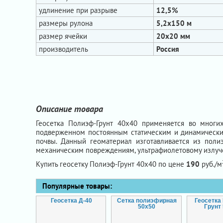
удлинение при разрыве
12,5%
размеры рулона
5,2х150 м
размер ячейки
20x20 мм
производитель
Россия
Описание товара
Геосетка Полиэф-Грунт 40х40 применяется во многих
подверженном постоянным статическим и динамически
почвы. Данный геоматериал изготавливается из пол
механическим повреждениям, ультрафиолетовому излуч
Купить геосетку Полиэф-Грунт 40х40 по цене
190
руб./м²
Популярные товары:
Геосетка Д-40
Сетка полиэфирная
Геосетка
50х50
Грунт