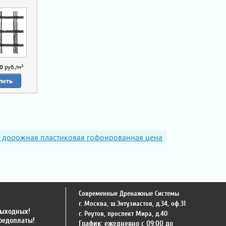
0
руб./м²
пить
а дорожная пластиковая гофрированная цена
Современные Дренажные Системы
г. Москва
,
ш.Энтузиастов, д.34, оф.31
выходных!
г. Реутов
,
проспект Мира, д.40
предоплаты!
График: ежедневно с 09:00 до