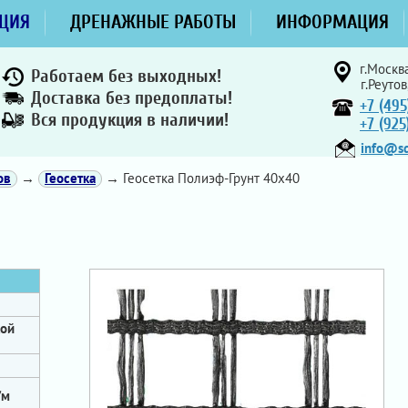
ЦИЯ
ДРЕНАЖНЫЕ РАБОТЫ
ИНФОРМАЦИЯ
г.Москва
Работаем без выходных!
г.Реутов
Доставка без предоплаты!
+7 (495
Вся продукция в наличии!
+7 (92
info@sd
ов
→
Геосетка
→ Геосетка Полиэф-Грунт 40х40
кой
/м