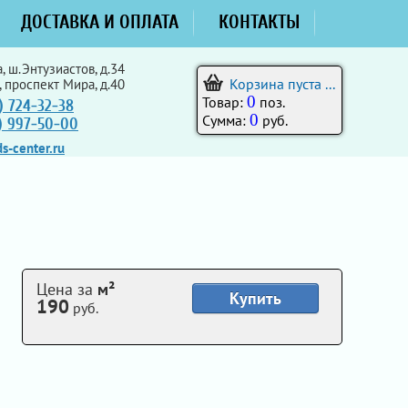
ДОСТАВКА И ОПЛАТА
КОНТАКТЫ
, ш.Энтузиастов, д.34
Корзина пуста ...
, проспект Мира, д.40
0
Товар:
поз.
) 724-32-38
0
Сумма:
руб.
5) 997-50-00
s-center.ru
Цена за
м²
Купить
190
руб.