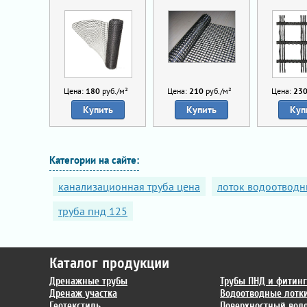
Цена:
180
руб./м²
Цена:
210
руб./м²
Цена:
23
Купить
Купить
Куп
Категории на сайте:
канализационная труба цена
лоток водоотвод
труба пнд 125
Каталог продукции
Дренажные трубы
Трубы ПНД и фитин
Дренаж участка
Водоотводные лотк
Геотекстиль
Поверхностный вод