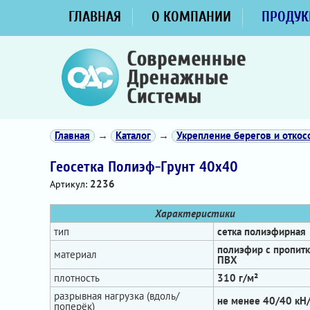
ГЛАВНАЯ
О КОМПАНИИ
ПРОДУК
Главная
→
Каталог
→
Укрепление берегов и откос
Геосетка Полиэф-Грунт 40х40
2236
Артикул:
Характеристики
тип
сетка полиэфирная
полиэфир с пропит
материал
ПВХ
плотность
310 г/м²
разрывная нагрузка (вдоль/
не менее 40/40 кН
поперёк)