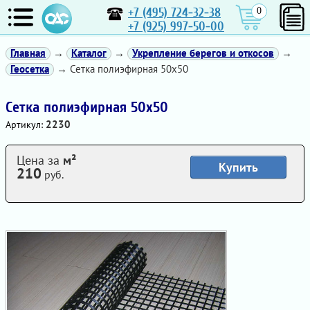
+7 (495) 724-32-38
0
+7 (925) 997-50-00
Главная
→
Каталог
→
Укрепление берегов и откосов
→
Геосетка
→ Сетка полиэфирная 50х50
Сетка полиэфирная 50х50
2230
Артикул:
Цена за
м²
Купить
210
руб.