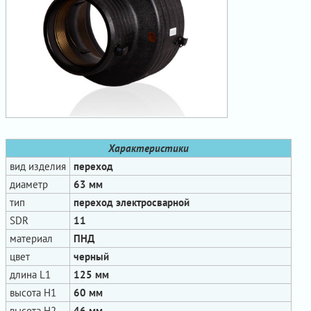
Характеристики
вид изделия
переход
диаметр
63 мм
тип
переход электросварной
SDR
11
материал
ПНД
цвет
черный
длина L1
125 мм
высота H1
60 мм
высота H2
46 мм