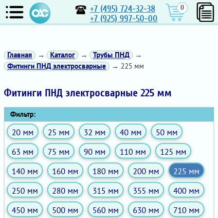
+7 (495) 724-32-38
0
+7 (925) 997-50-00
Главная
→
Каталог
→
Трубы ПНД
→
Фитинги ПНД электросварные
→ 225 мм
Фитинги ПНД электросварные 225 мм
Фильтр:
20 мм
25 мм
32 мм
40 мм
50 мм
63 мм
75 мм
90 мм
110 мм
125 мм
140 мм
160 мм
180 мм
200 мм
225 мм
250 мм
280 мм
315 мм
355 мм
400 мм
450 мм
500 мм
560 мм
630 мм
710 мм