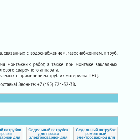
, связанных с водоснабжением, газоснабжением, и труб,
емя монтажных работ, а также при монтаже закладных
тового сварочного аппарата.
ваемых с применением труб из материала ПНД.
оставка! Звоните: +7 (495) 724-32-38.
й патрубок
Седельный патрубок
Седельный патрубок
врезки
для врезки
ремонтный
варной для
электросварной для
электросварной для