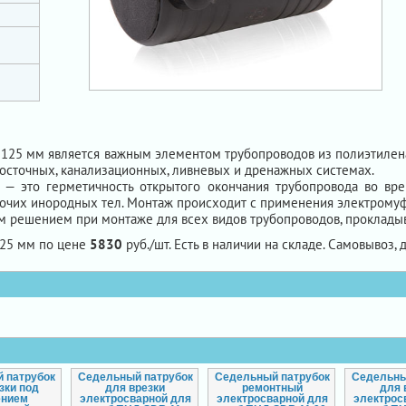
125 мм является важным элементом трубопроводов из полиэтилена
осточных, канализационных, ливневых и дренажных системах.
 — это герметичность открытого окончания трубопровода во вр
прочих инородных тел. Монтаж происходит с применения электромуф
м решением при монтаже для всех видов трубопроводов, проклады
125 мм по цене
5830
руб./шт. Есть в наличии на складе. Самовывоз, д
 патрубок
Седельный патрубок
Седельный патрубок
Седельны
зки под
для врезки
ремонтный
для 
ением
электросварной для
электросварной для
электрос