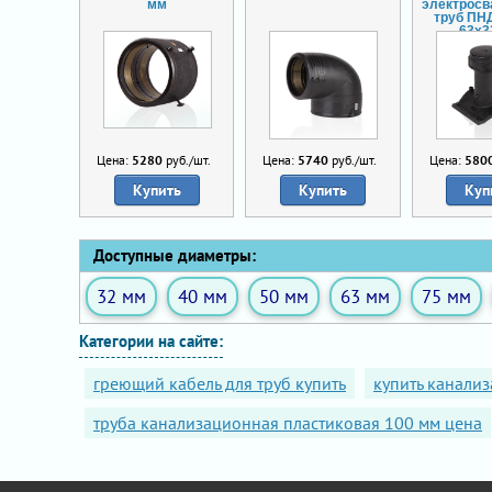
мм
электросв
труб ПН
63х3
Цена:
5280
руб./шт.
Цена:
5740
руб./шт.
Цена:
580
Купить
Купить
Куп
Доступные диаметры:
32 мм
40 мм
50 мм
63 мм
75 мм
Категории на сайте:
греющий кабель для труб купить
купить канали
труба канализационная пластиковая 100 мм цена