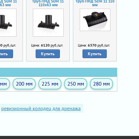
НД SDR 11
труб ПНД SDR 11
труб ПНД SDR 11 110
х63 мм
110х63 мм
мм
90
руб./шт.
Цена:
6120
руб./шт.
Цена:
6370
руб./шт.
пить
Купить
Купить
 мм
200 мм
225 мм
250 мм
280 мм
ревизионный колодец для дренажа