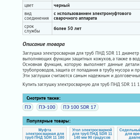
цвет
черный
вид
с использованием электромуфтового
соединения
сварочного аппарата
срок
более 50 лет
службы
Описание товара
Заглушка электросварная для труб ПНД SDR 11 диаметр 
выполняющих функции защитных кожухов, а также в вод
Основная функция, которую выполняет данные детали
трубопроводов, защита от попадания в трубу мусора и 
Эти заглушки считаются самым надежным и долговечны
Купить заглушку электросварную для труб ПНД SDR 11 
Смотрите также:
ПЭ
ПЭ-100
ПЭ 100 SDR 17
Популярные товары:
Муфта
Угол электросварной
Седельный
электросварная для
для труб ПНД SDR 11
для вре
труб ПНД SDR 11 180
140 мм 90 градусов
давл