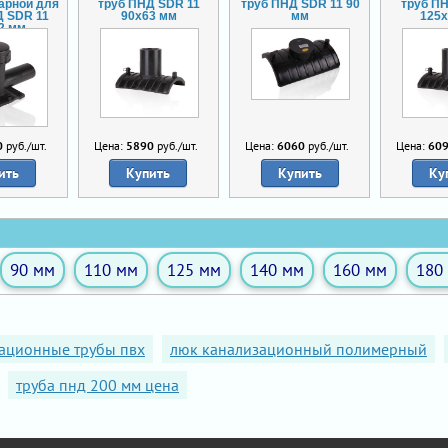
арной для
труб ПНД SDR 11
труб ПНД SDR 11 90
труб П
Д SDR 11
90х63 мм
мм
125
2 мм
0
руб./шт.
Цена:
5890
руб./шт.
Цена:
6060
руб./шт.
Цена:
60
ить
Купить
Купить
Ку
90 мм
110 мм
125 мм
140 мм
160 мм
180
зационные трубы пвх
люк канализационный полимерный
труба пнд 200 мм цена