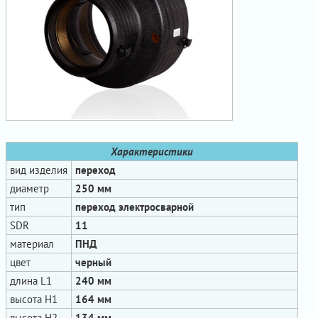
Характеристики
вид изделия
переход
диаметр
250 мм
тип
переход электросварной
SDR
11
материал
ПНД
цвет
черный
длина L1
240 мм
высота H1
164 мм
высота H2
134 мм