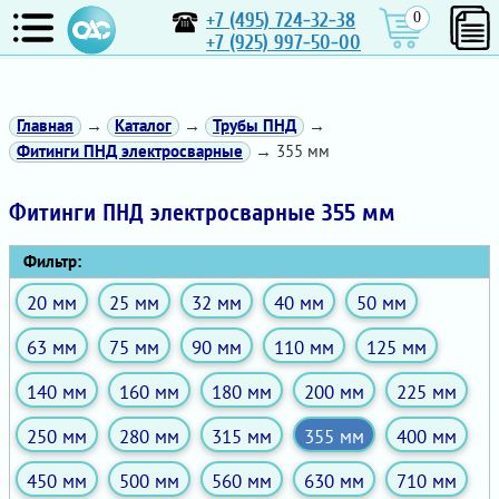
+7 (495) 724-32-38
0
+7 (925) 997-50-00
Главная
→
Каталог
→
Трубы ПНД
→
Фитинги ПНД электросварные
→ 355 мм
Фитинги ПНД электросварные 355 мм
Фильтр:
20 мм
25 мм
32 мм
40 мм
50 мм
63 мм
75 мм
90 мм
110 мм
125 мм
140 мм
160 мм
180 мм
200 мм
225 мм
250 мм
280 мм
315 мм
355 мм
400 мм
450 мм
500 мм
560 мм
630 мм
710 мм