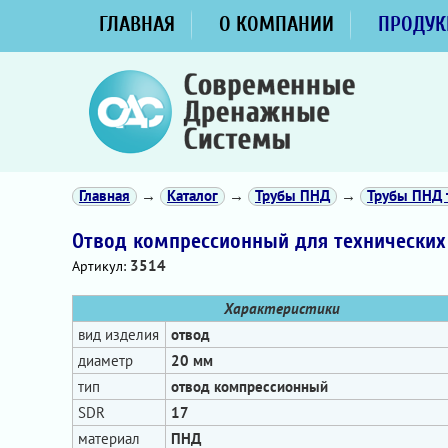
ГЛАВНАЯ
О КОМПАНИИ
ПРОДУК
Главная
→
Каталог
→
Трубы ПНД
→
Трубы ПНД 
Отвод компрессионный для технических
3514
Артикул:
Характеристики
вид изделия
отвод
диаметр
20 мм
тип
отвод компрессионный
SDR
17
материал
ПНД