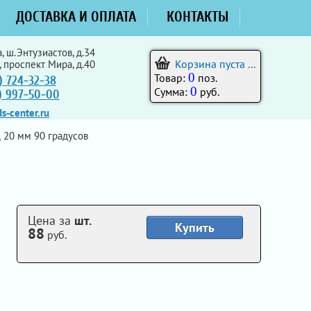
ДОСТАВКА И ОПЛАТА
КОНТАКТЫ
, ш.Энтузиастов, д.34
Корзина пуста ...
, проспект Мира, д.40
0
Товар:
поз.
) 724-32-38
0
Сумма:
руб.
5) 997-50-00
s-center.ru
20 мм 90 градусов
Цена за
шт.
Купить
88
руб.