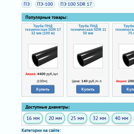
ПЭ
ПЭ-100
ПЭ 100 SDR 17
Популярные товары:
Труба ПНД
Труба ПНД
Труб
техническая SDR 17
техническая SDR 11
техническ
32 мм (100 м)
50 мм
75
Акция:
4400
руб./шт.
(100м)
Цена:
140
руб./м.п.
Акция:
20
Купить
Купить
Куп
Доступные диаметры:
16 мм
20 мм
25 мм
32 мм
40 мм
Категории на сайте: