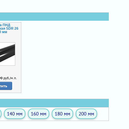
ба ПНД
кая SDR 26
0 мм
90
руб./м.п.
пить
140 мм
160 мм
180 мм
200 мм